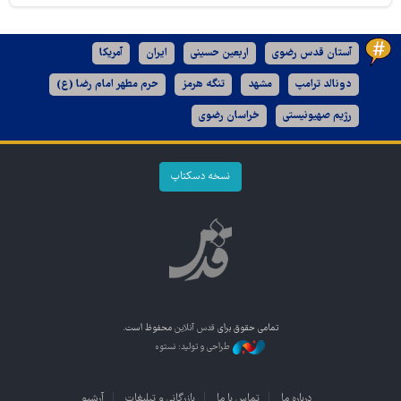
آستان قدس رضوی
اربعین حسینی
ایران
آمریکا
دونالد ترامپ
مشهد
تنگه هرمز
حرم مطهر امام رضا (ع)
رژیم صهیونیستی
خراسان رضوی
نسخه دسکتاپ
تمامی حقوق برای
قدس آنلاین
محفوظ است.
طراحی و تولید: نستوه
درباره ما
تماس با ما
بازرگانی و تبلیغات
آرشیو