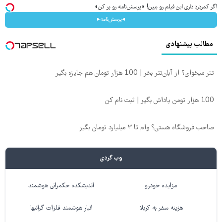
اگر کمردرد داری این فیلم رو ببین! ◗پرسش‌نامه رو پر کن◖
◂پرسش‌نامه▸
مطالب پیشنهادی
تتر میخوای؟ از آبان‌تتر بخر | 100 هزار تومان هم جایزه بگیر
100 هزار تومن پاداش بگیر | ثبت نام کن
صاحب فروشگاه هستی؟ وام تا ۳ میلیارد تومان بگیر
وب گردی
مزایده خودرو
اندیشکده حکمرانی هوشمند
هزینه سفر به کربلا
انبار هوشمند فلزات گرانبها