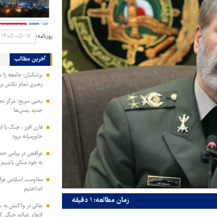
روزنامه:
آخرین مطالب
پزشکیان: جامعه را نمی
رهبری تمام تلاش ب
یحیی سریع: مرکز تج
جدید یمنی‌ها
فارن افرز : جنگ با ا
خاورمیانه برود
عراقچی در پیامی خط
به خود متکی باشیم و
مقاومت اسلامی عراق:
انداختیم
زمان مطالعه: ۱ دقیقه
بقائی در واکنش به س
ادعای غنائم جنگی کن