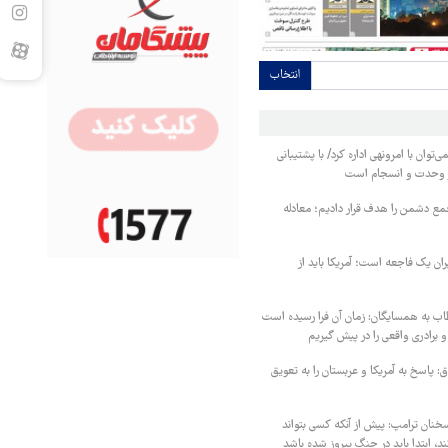
انتخاب
‌توان با امرونهی اداره کرد/ با پشتیبانی
ر وحدت و انسجام است
مع دشمن را هدف قرار دادیم؛ معادله
یران یک فاجعه است؛ آمریکا باید از
اب به همسایگان: زمان آن فرا رسیده است
 برادری واقعی را در پیش گیریم
 پاسخ به آمریکا و عربستان را به تعویق
خنان ترامپ: پیش از آنکه کسی بتواند
د، ابتدا باید در جنگ پیروز شده باشد