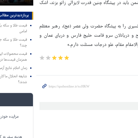
من باید در پیشگاه چنین قدرت لایزالی زانو بزند، اشک
پربازدیدترین‌ مطالب
نگسیری را به پیشگاه حضرت ولی عصر (عج)، رهبر معظم
امامی
سلح و دریادلان سرو قامت خلیج فارس و دریای عمان و
لامقام مقام، علو درجات مسئلت دارم.»
چند؟
همزمان قیمت‌ها در ب
زمان اعلام نتایج آ
شایعه انحلال ماکان‌ب
شدند؟
مزایده خودرو
هزینه سفر به کر