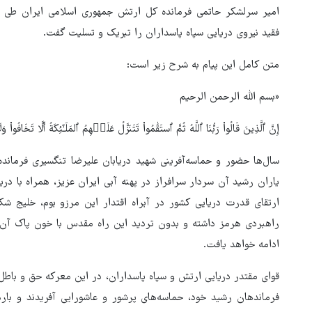
امیر سرلشکر حاتمی فرمانده کل ارتش جمهوری اسلامی ایران طی پی
فقید نیروی دریایی سپاه پاسداران را تبریک و تسلیت گفت.
متن کامل این پیام به شرح زیر است:
«بسم الله الرحمن الرحیم
إِنَّ ٱلَّذِینَ قَالُواْ رَبُّنَا ٱللَّهُ ثُمَّ ٱستَقَٰمُواْ تَتَنَزَّلُ عَلَیۡهِمُ ٱلمَلَـٰٓئِکَةُ أَلَّا تَخَ
سال‌ها حضور و حماسه‌آفرینی شهید دریابان علیرضا تنگسیری فرمانده
یاران رشید آن سردار سرافراز در پهنه آبی ایران عزیز، همراه با د
ارتقای قدرت دریایی کشور در آبراه اقتدار این مرزو بوم، خلیج 
راهبردی هرمز داشته و بدون تردید این راه مقدس با خون پاک آن 
ادامه خواهد یافت.
قوای مقتدر دریایی ارتش و سپاه پاسداران، در این معرکه حق و باطل
فرماندهان رشید خود، حماسه‌های پرشور و عاشورایی آفریدند و بارها