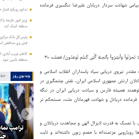
امی شهادت سردار دریابان علیرضا تنگسیری فرمانده
تداوم رویکرد فشار ح
وزیر امور خارجه پاک
منطقه کمک کند
رئیس‌کل بانک مرکزی: 
قبلی وی متناقض ا
کاظم غریب آبادی: ا
افُواْ وَلَا تَحزَنُواْ وَأَبشِرُواْ بِٱلجنةِ ٱلَّتِی کُنتُم تُوعَدُونَ/ فصلت ۳۰
منطقه تأمین شود
 مقتدر نیروی دریایی سپاه پاسداران انقلاب اسلامی و
ویدیوی روز
خط 
ریادلان ارتش جمهوری اسلامی ایران، نقش چشمگیری در
شکوهمند همیشه فارس و سیادت دریایی ایران در تنگه
فرمانده دریادل و شهادت قهرمانان ملت، مستحکم تر
، با تمسک به قدرت لایزال الهی و مجاهدت دریادلان و
هماهنگی محور مقاومت، آمریکا را
ترامپ نماد
 رویارویی عزتمندانه با خصم زبون داشته‌اند و ثابت
در منطقه درمانده کرد
جنگ