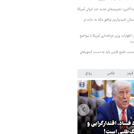
داکثری؛ تحریم‌های جدید ضد ایرانی آمریکا
ستان: امیدواریم توافق مکه به ثبات در
اظهارات وزیر خزانه‌داری آمریکا با مواضع
ست
منیت خلیج فارس باید به دست کشورهای
قرمز
عکس
رواق
 فساد، اقتدارگرایی و
۳ میلیون زائر اربعین به کشور
‌طلبی است!
بازگشتند