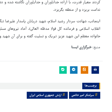
کردند معیار قدرت، با اراده خداباوران و خدایاوران نگاشته شده و دش
ندامت بریزد و از منطقه بگریزد.
اینجانب، شهادت سردار رشید اسلام، شهید دریابان پاسدار علیرضا ت
انقلاب اسلامی و فرمانده کل قوا( مدظله العالی)، آحاد نیروهای م
خانواده معظم این شهید عزیز تبریک و تسلیت گفته و برای آن شهید وا
منبع:
خبرگزاری ایسنا
برچسب‌ها
سرلشکر امیر حاتمی
ارتش جمهوری اسلامی ایران