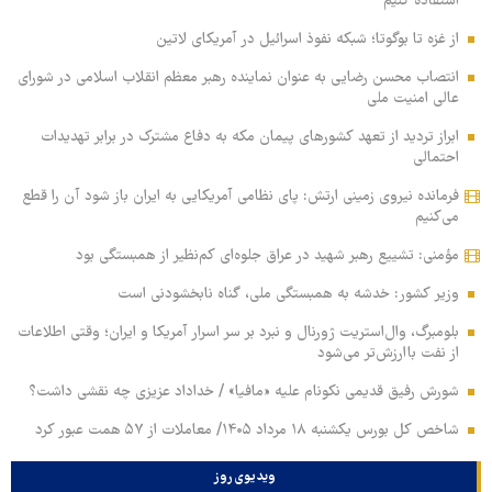
استفاده کنیم
از غزه تا بوگوتا؛ شبکه نفوذ اسرائیل در آمریکای لاتین
انتصاب محسن رضایی به عنوان نماینده رهبر معظم انقلاب اسلامی در شورای
عالی امنیت ملی
ابراز تردید از تعهد کشورهای پیمان مکه به دفاع مشترک در برابر تهدیدات
احتمالی
فرمانده نیروی زمینی ارتش: پای نظامی آمریکایی به ایران باز شود آن را قطع
می‌کنیم
مؤمنی: تشییع رهبر شهید در عراق جلوه‌ای کم‌نظیر از همبستگی بود
وزیر کشور: خدشه به همبستگی ملی، گناه نابخشودنی است
بلومبرگ، وال‌استریت ژورنال و نبرد بر سر اسرار آمریکا و ایران؛ وقتی اطلاعات
از نفت باارزش‌تر می‌شود
شورش رفیق قدیمی نکونام علیه «مافیا» / خداداد عزیزی چه نقشی داشت؟
شاخص کل بورس یکشنبه ۱۸ مرداد ۱۴۰۵/ معاملات از ۵۷ همت عبور کرد
ویدیوی روز