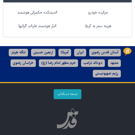
مزایده خودرو
اندیشکده حکمرانی هوشمند
هزینه سفر به کربلا
انبار هوشمند فلزات گرانبها
آستان قدس رضوی
ایران
آمریکا
اربعین حسینی
تنگه هرمز
مشهد
دونالد ترامپ
حرم مطهر امام رضا (ع)
خراسان رضوی
رژیم صهیونیستی
نسخه دسکتاپ