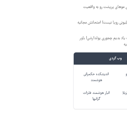
ی موهای پرپشت رو به واقعیت
د ماهی 800 میلیونی رویا نیست! امتحانش مجانیه
یاد بدیم چجوری پولدارشی! باور
یه
وب گردی
اندیشکده حکمرانی
هوشمند
بلا
انبار هوشمند فلزات
گرانبها