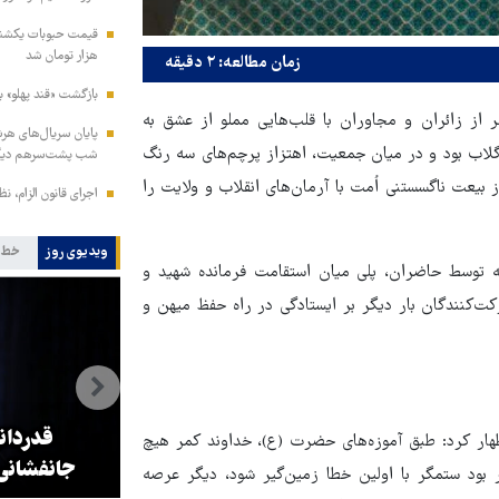
هزار تومان شد
زمان مطالعه: ۲ دقیقه
بازگشت «قند پهلو» ب
ر از زائران و مجاوران با قلب‌هایی مملو از عشق به
و گلاب بود و در میان جمعیت، اهتزاز پرچم‌های سه رنگ
شب پشت‌سرهم دیگ
 بیعت ناگسستنی اُمت با آرمان‌های انقلاب و ولایت را
اجرای قانون الزام، ن
ویدیوی روز
خط 
ه توسط حاضران، پلی میان استقامت فرمانده شهید و
ت‌کنندگان بار دیگر بر ایستادگی در راه حفظ میهن و
مدیر عالی حرم مطهر امام رضا
ه
(ع): اولویت زیرساخت حرم رضوی؛
قدردان
 اظهار کرد: طبق آموزه‌های حضرت (ع)، خداوند کمر هیچ
ساخت پارکینگ است
جانفشانی
 بود ستمگر با اولین خطا زمین‌گیر شود، دیگر عرصه