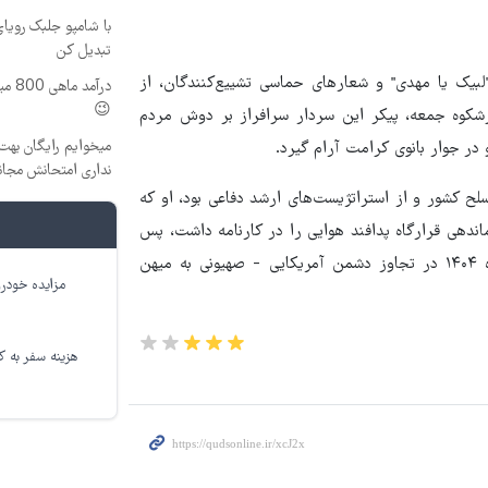
با شامپو جلبک رویا
تبدیل کن
بیک یا مهدی" و شعارهای حماسی تشییع‌کنندگان، از
درآم
😉
کوه جمعه، پیکر این سردار سرافراز بر دوش مردم
میخوایم رایگان بهت 
جوار بانوی کرامت آرام گیرد.
نداری امتحانش مجان
ح کشور و از استراتژیست‌های ارشد دفاعی بود، او که
ندهی قرارگاه پدافند هوایی را در کارنامه داشت، پس
از دهه‌ها مجاهدت در مسیر اقتدار ملی، سرانجام در نهم اسفندماه ۱۴۰۴ در تجاوز دشمن آمریکایی - صهیونی به میهن
مزایده خودرو
هزینه سفر به کر