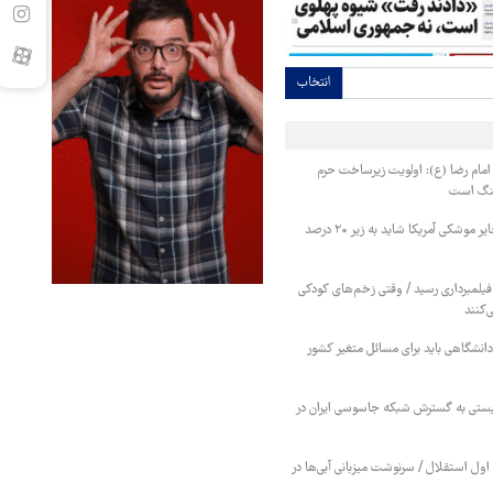
انتخاب
امام رضا (ع): اولویت زیرساخت حرم
نگ است
کارشناس نظامی: ذخایر موشکی آمریکا شاید به زیر ۲۰ درصد
فیلمبرداری رسید / وقتی زخم‌های کودکی
‌کنند
انشگاهی باید برای مسائل متغیر کشور
یستی به گسترش شبکه جاسوسی ایران در
ول استقلال / سرنوشت میزبانی آبی‌ها در