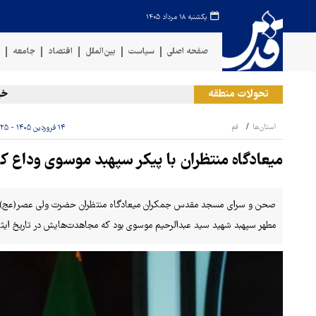
یکشنبه ۱۸ مرداد ۱۴۰۵
صفحه اصلی
سیاست
بین‌الملل
اقتصاد
جامعه
ف
تحولات منطقه
خروج گا
استان‌ها
قم
۱۴ فروردین ۱۴۰۵ - ۱۱:۲۵
میعادگاه منتظران با پیکر سپهبد موسوی وداع کر
صحن و سرای مسجد مقدس جمکران میعادگاه منتظران حضرت ولی عصر(عج) ص
مطهر سپهبد شهید سید عبدالرحیم موسوی بود که مجاهدت‌هایش در تاریخ ایثار 