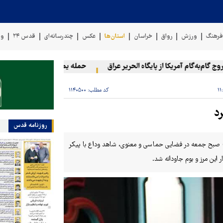
رهنگ
ورزش
رواق
خراسان
استان‌ها
عکس
چندرسانه‌ای
قدس ۲۴
وی
م‌به‌گام آمریکا از پایگاه الحریر عراق
حمله یمن به آرامکو
۲۰ فلسطینی در حملات صهیونیست‌ها و شهرک‌نشینان در کرانه باختری زخمی شدند
کد مطلب:
۱۱۴۰۵۰۰
د
روزنامه قدس
بح جمعه در فضایی حماسی و معنوی، شاهد وداع با پیکر
این مرز و بوم جاودانه شد.