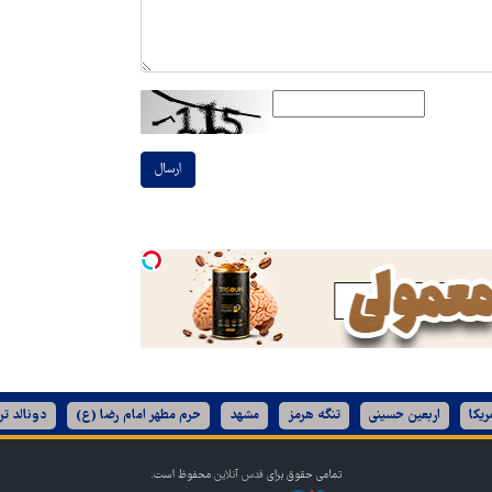
ارسال
ریکا
اربعین حسینی
تنگه هرمز
مشهد
حرم مطهر امام رضا (ع)
دونالد تر
تمامی حقوق برای
قدس آنلاین
محفوظ است.