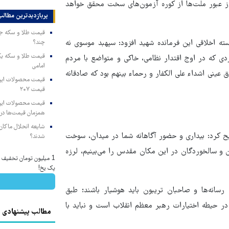
 از عبور ملت‌ها از کوره آزمون‌های سخت محقق خواهد
پربازدیدترین‌ مطالب
سته اخلاقی این فرمانده شهید افزود: سپهبد موسوی نه
چند؟
ردی که در اوج اقتدار نظامی، خاکی و متواضع با مردم
امامی
عینی اشداء علی الکفار و رحماء بینهم بود که صادقانه
قیمت ۲۰۷
همزمان قیمت‌ها در ب
شایعه انحلال ماکان‌ب
 کرد: بیداری و حضور آگاهانه شما در میدان، سوخت
شدند؟
و سالخوردگان در این مکان مقدس را می‌بینیم، لرزه
1 میلیون تومان تخفیف خر
پک یخ!
انه‌ها و صاحبان تریبون باید هوشیار باشند؛ طبق
در حیطه اختیارات رهبر معظم انقلاب است و نباید با
مطالب پیشنهادی