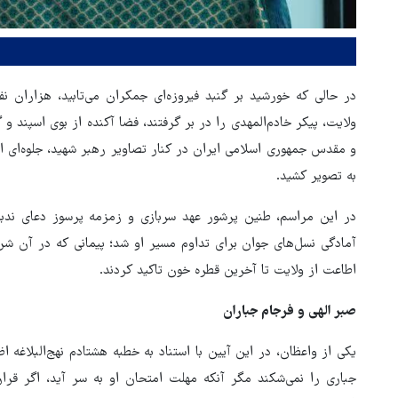
در حالی که خورشید بر گنبد فیروزه‌ای جمکران می‌تابید، هزاران نف
ولایت، پیکر خادم‌المهدی را در بر گرفتند، فضا آکنده از بوی اسپند 
و مقدس جمهوری اسلامی ایران در کنار تصاویر رهبر شهید، جلوه‌ای از
به تصویر کشید.
در این مراسم، طنین پرشور عهد سربازی و زمزمه پرسوز دعای ندب
آمادگی نسل‌های جوان برای تداوم مسیر او شد؛ پیمانی که در آن شرک
اطاعت از ولایت تا آخرین قطره خون تاکید کردند.
صبر الهی و فرجام جباران
زلزله در موساد با شکست پروژ
یکی از واعظان، در این آیین با استناد به خطبه هشتادم نهج‌البلاغه
براندازی در ایران
جباری را نمی‌شکند مگر آنکه مهلت امتحان او به سر آید، اگر قرار