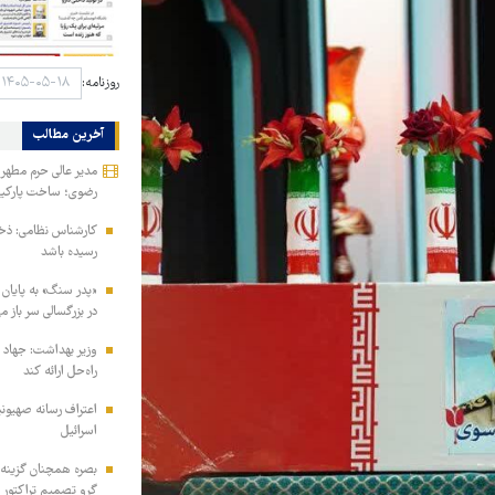
روزنامه:
آخرین مطالب
مدیر عالی حرم مطهر 
رضوی؛ ساخت پارکی
رسیده باشد
«پدر سنگ» به پایان 
در بزرگسالی سر باز می
وزیر بهداشت: جهاد د
راه‌حل ارائه کند
اعتراف رسانه صهیون
اسرائیل
بصره همچنان گزینه ا
گرو تصمیم تراکتور