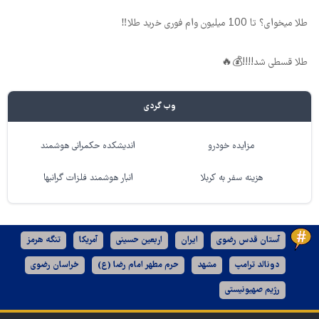
طلا میخوای؟ تا 100 میلیون وام فوری خرید طلا‼️
طلا قسطی شد!!!!💰🔥
وب گردی
مزایده خودرو
اندیشکده حکمرانی هوشمند
هزینه سفر به کربلا
انبار هوشمند فلزات گرانبها
آستان قدس رضوی
ایران
اربعین حسینی
آمریکا
تنگه هرمز
دونالد ترامپ
مشهد
حرم مطهر امام رضا (ع)
خراسان رضوی
رژیم صهیونیستی