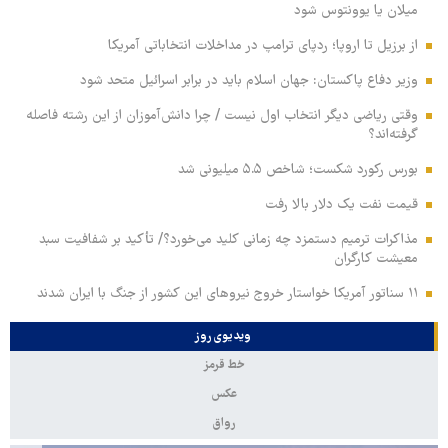
میلان یا یوونتوس شود
از برزیل تا اروپا؛ ردپای ترامپ در مداخلات انتخاباتی آمریکا
وزیر دفاع پاکستان: جهان اسلام باید در برابر اسرائیل متحد شود
وقتی ریاضی دیگر انتخاب اول نیست / چرا دانش‌آموزان از این رشته فاصله
گرفته‌اند؟
بورس رکورد شکست؛ شاخص ۵.۵ میلیونی شد
قیمت نفت یک دلار بالا رفت
مذاکرات ترمیم دستمزد چه زمانی کلید می‌خورد؟/ تأکید بر شفافیت سبد
معیشت کارگران
۱۱ سناتور آمریکا خواستار خروج نیروهای این کشور از جنگ با ایران شدند
ویدیوی روز
خط قرمز
عکس
رواق