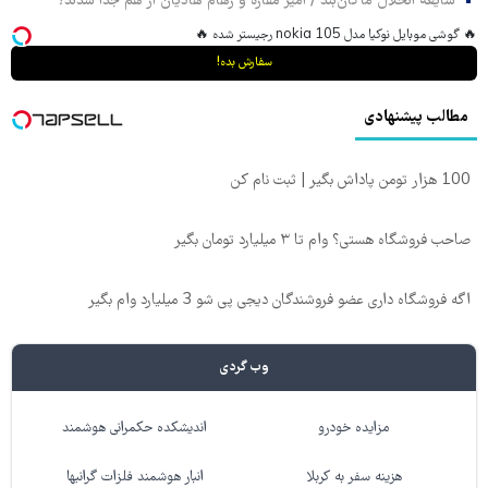
شایعه انحلال ماکان‌بند / امیر مقاره و رهام هادیان از هم جدا شدند؟
🔥 گوشی موبایل نوکیا مدل nokia 105 رجیستر شده 🔥
سفارش بده!
مطالب پیشنهادی
100 هزار تومن پاداش بگیر | ثبت نام کن
صاحب فروشگاه هستی؟ وام تا ۳ میلیارد تومان بگیر
اگه فروشگاه داری عضو فروشندگان دیجی پی شو 3 میلیارد وام بگیر
وب گردی
مزایده خودرو
اندیشکده حکمرانی هوشمند
هزینه سفر به کربلا
انبار هوشمند فلزات گرانبها