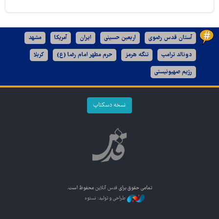
آستان قدس رضوی
اربعین حسینی
ایران
آمریکا
مشهد
دونالد ترامپ
تنگه هرمز
حرم مطهر امام رضا (ع)
کربلا
رژیم صهیونیستی
نسخه دسکتاپ
تمامی حقوق برای
قدس آنلاین
محفوظ است.
طراحی و تولید: نستوه