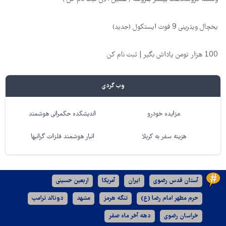
یخچال ویترینی 9 فوت ایستکول (جدید)
100 هزار تومن پاداش بگیر | ثبت نام کن
وب گردی
مزایده خودرو
اندیشکده حکمرانی هوشمند
هزینه سفر به کربلا
انبار هوشمند فلزات گرانبها
آستان قدس رضوی
ایران
آمریکا
اربعین حسینی
حرم مطهر امام رضا (ع)
تنگه هرمز
مشهد
دونالد ترامپ
خراسان رضوی
دهه آخر ماه صفر