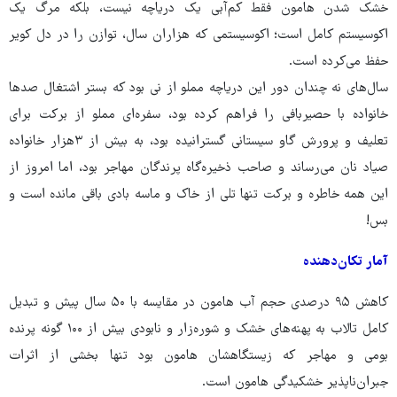
خشک شدن ‌هامون فقط کم‌آبی یک دریاچه نیست، بلکه مرگ یک
اکوسیستم کامل است؛ اکوسیستمی که هزاران سال، توازن را در دل کویر
حفظ می‌کرده است.
سال‌های نه چندان دور این دریاچه مملو از نی بود که بستر اشتغال صدها
خانواده با حصیربافی را فراهم کرده بود، سفره‌ای مملو از برکت برای
تعلیف و پرورش گاو سیستانی گسترانیده بود، به بیش از ۳هزار خانواده
صیاد نان می‌رساند و صاحب ذخیره‌گاه پرندگان مهاجر بود، اما امروز از
این همه خاطره و برکت تنها تلی از خاک و ماسه بادی باقی مانده است و
بس!
آمار تکان‌دهنده
کاهش ۹۵ درصدی حجم آب‌ هامون در مقایسه با ۵۰ سال پیش و تبدیل
کامل تالاب به پهنه‌های خشک و شوره‌زار و نابودی بیش از ۱۰۰ گونه پرنده
بومی و مهاجر که زیستگاهشان ‌هامون بود تنها بخشی از اثرات
جبران‌ناپذیر خشکیدگی ‌هامون است.