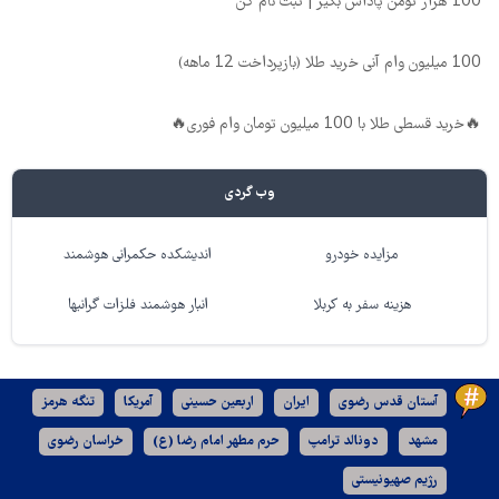
100 هزار تومن پاداش بگیر | ثبت نام کن
100 میلیون وام آنی خرید طلا (بازپرداخت 12 ماهه)
🔥خرید قسطی طلا با 100 میلیون تومان وام فوری🔥
وب گردی
مزایده خودرو
اندیشکده حکمرانی هوشمند
هزینه سفر به کربلا
انبار هوشمند فلزات گرانبها
آستان قدس رضوی
ایران
اربعین حسینی
آمریکا
تنگه هرمز
مشهد
دونالد ترامپ
حرم مطهر امام رضا (ع)
خراسان رضوی
رژیم صهیونیستی