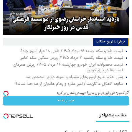
بازدید استاندار خراسان رضوی از موسسه فرهنگی
قدس در روز خبرنگار
پربازدیدترین‌ مطالب
قیمت طلا و سکه جمعه ۱۶ مرداد ۱۴۰۵/ طلای ۱۸ عیار امروز چند؟
قیمت طلا و سکه یکشنبه ۱۱ مرداد ۱۴۰۵/ ریزش سنگین سکه امامی
قیمت محصولات ایران خودرو چهارشنبه ۱۴ مرداد ۱۴۰۵/ ریزش همزمان
قیمت‌ها در بازار خودرو
زمان اعلام نتایج آزمون‌های سمپاد و نمونه دولتی مشخص شد
شایعه انحلال ماکان‌بند / امیر مقاره و رهام هادیان از هم جدا شدند؟
اگر کمردرد داری این فیلم رو ببین! ◗پرسش‌نامه رو پر کن◖
◂پرسش‌نامه▸
مطالب پیشنهادی