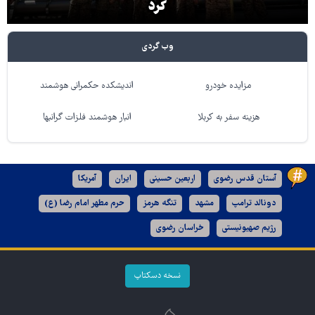
کرد
وب گردی
مزایده خودرو
اندیشکده حکمرانی هوشمند
هزینه سفر به کربلا
انبار هوشمند فلزات گرانبها
آستان قدس رضوی
اربعین حسینی
ایران
آمریکا
دونالد ترامپ
مشهد
تنگه هرمز
حرم مطهر امام رضا (ع)
رژیم صهیونیستی
خراسان رضوی
نسخه دسکتاپ