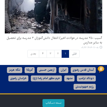
آسیب ۲۵۰ مدرسه در حوادث اخیر/ انتقال دانش‌آموزان ۲ مدرسه برای تحصیل
به سایر مدارس
۱۴۰۴-۱۱-۰۸ ۰۹:۳۶
قبلی
۱
۲
۳
۴
بعدی
آستان قدس رضوی
ایران
اربعین حسینی
آمریکا
تنگه هرمز
دونالد ترامپ
مشهد
حرم مطهر امام رضا (ع)
خراسان رضوی
رژیم صهیونیستی
نسخه دسکتاپ