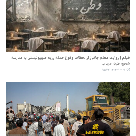
فیلم | روایت معلم جانباز از لحظات وقوع حمله رژیم صهیونیستی به مدرسه
شجره طیبه میناب
۱۴۰۴-۱۲-۲۱ ۱۵:۴۳