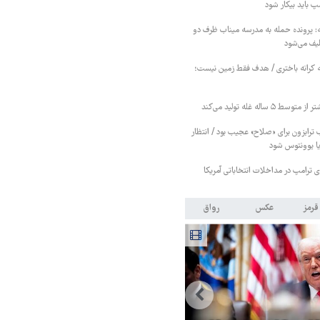
مپ باید بیکار شود
 پرونده حمله به مدرسه میناب ظرف دو
لیف می‌شود
کرانه باختری / هدف فقط زمین نیست؛
۵ ساله غله تولید می‌کند
 ترابزون برای «صلاح» عجیب بود / انتظار
یا یوونتوس شود
پای ترامپ در مداخلات انتخاباتی آمریکا
قرمز
عکس
رواق
سخنگوی قوه قضائیه: پرونده