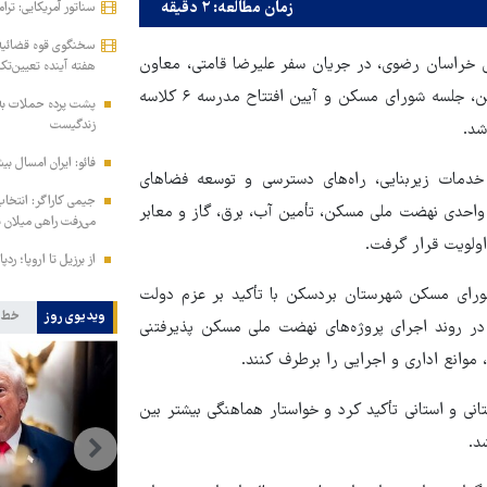
زمان مطالعه: ۲ دقیقه
سناتور آمریکایی: ترا
سخنگوی قوه قضائیه:
ی خراسان رضوی، در جریان سفر علیرضا قامتی، معاون
هفته آینده تعیین‌تک
هماهنگی امور عمرانی استانداری خراسان رضوی، به شهرستان بردسکن، جلسه شورای مسکن و آیین افتتاح مدرسه ۶ کلاسه
پشت پرده حملات به 
زندگیست
فائو: ایران امسال بیشتر از متوسط 
دمات زیربنایی، راه‌های دسترسی و توسعه فضاهای
جیمی کاراگر: انتخاب
موزشی بررسی شد و موضوعاتی همچون تسریع در اجرای پروژه ۳۷۶ واحدی نهضت ملی مسکن، تأمین آب، برق، گاز و معابر
می‌رفت راهی میلان 
ولویت قرار گرفت.
از برزیل تا اروپا؛ رد
ورای مسکن شهرستان بردسکن با تأکید بر عزم دولت
ویدیوی روز
خط 
 در روند اجرای پروژه‌های نهضت ملی مسکن پذیرفتنی
موانع اداری و اجرایی را برطرف کنند.
انی و استانی تأکید کرد و خواستار هماهنگی بیشتر بین
د.
جهانگیر: مبارزه با فساد در دستگاه