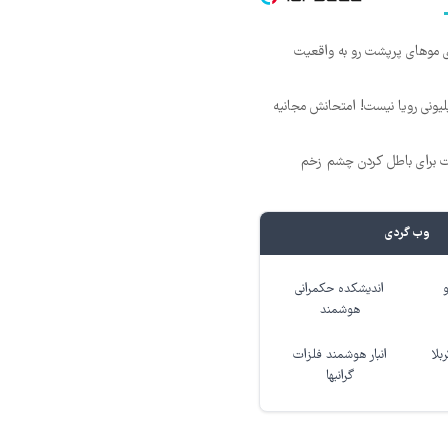
ی موهای پرپشت رو به واقعیت
د ماهی 800 میلیونی رویا نیست! امتحانش مجانیه
ت برای باطل کردن چشم زخم
وب گردی
اندیشکده حکمرانی
هوشمند
بلا
انبار هوشمند فلزات
گرانبها