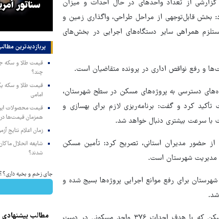
 گزارشی از تعداد واحدهای در حال احداث و میزان
قضا بر اساس سند تحول پیگیری
سناتور آمریک
 بخش قابل‌توجهی از مراحل طراحی، واگذاری زمین و
د
می‌شود
مستلزم همراهی سایر دستگاه‌های اجرایی در بخش‌های
پربازدیدترین‌ مطالب
ت‌ها و رفع نواقص اداری در پرونده متقاضیان است.
چند؟
اه‌های دسترسی به پروژه‌های مسکن در سطح شهرستان،
امامی
تأکید کرد و گفت: برنامه‌ریزی لازم برای بهسازی و
همزمان قیمت‌ها در ب
ات با سرعت بیشتری دنبال خواهد شد.
زمان اعلام نتایج آ
ی از حضور مدیران استانی، تصریح کرد: تأمین مسکن
شایعه انحلال ماکان‌ب
شدند؟
لی مدیریت شهرستان است.
جای زخم و بخیه داری؟؟ 3 هفته‌ای محوش کن
هرستان برای رفع موانع اجرایی پروژه‌ها بسیج شده و
شد.
مطالب پیشنهادی
در ادامه این سفر، سایت ۴۸ هکتاری نهضت ملی مسکن شهر بردسکن که با هدف احداث ۳۷۶ واحد مسکونی در دست