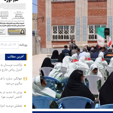
روزنامه:
آخرین مطالب
بازگشت عربستان به
کنترل ریاض خارج م
جهانگیر: مبارزه با 
پیگیری می‌شود
وزش باد شدید در بخ
کاهش کیفیت هوا
تعطیلی دوشبه اجراها