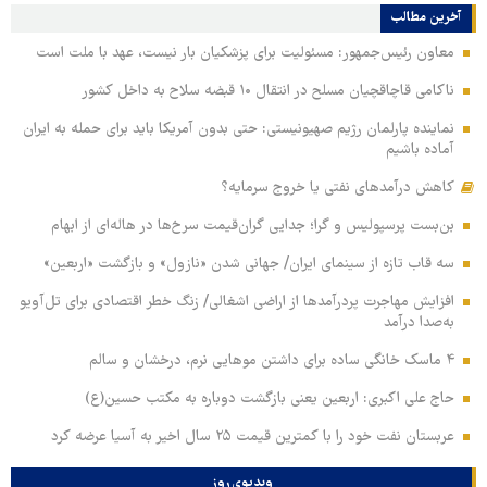
آخرین مطالب
معاون رئیس‌جمهور: مسئولیت برای پزشکیان بار نیست، عهد با ملت است
ناکامی قاچاقچیان مسلح در انتقال ۱۰ قبضه سلاح به داخل کشور
نماینده پارلمان رژیم صهیونیستی: حتی بدون آمریکا باید برای حمله به ایران
آماده باشیم
کاهش درآمدهای نفتی یا خروج سرمایه؟
بن‌بست پرسپولیس و گرا؛ جدایی گران‌قیمت سرخ‌ها در هاله‌ای از ابهام
سه قاب تازه از سینمای ایران/ جهانی شدن «نازول» و بازگشت «اربعین»
افزایش مهاجرت پردرآمدها از اراضی اشغالی/ زنگ خطر اقتصادی برای تل‌آویو
به‌صدا درآمد
۴ ماسک خانگی ساده برای داشتن موهایی نرم، درخشان و سالم
حاج علی اکبری: اربعین یعنی بازگشت دوباره به مکتب حسین(ع)
عربستان نفت خود را با کمترین قیمت ۲۵ سال اخیر به آسیا عرضه کرد
ویدیوی روز