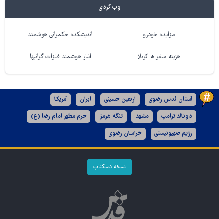
وب گردی
مزایده خودرو
اندیشکده حکمرانی هوشمند
هزینه سفر به کربلا
انبار هوشمند فلزات گرانبها
آستان قدس رضوی
اربعین حسینی
ایران
آمریکا
دونالد ترامپ
مشهد
تنگه هرمز
حرم مطهر امام رضا (ع)
رژیم صهیونیستی
خراسان رضوی
نسخه دسکتاپ