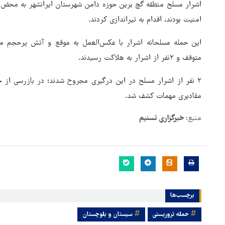
اشرار مسلح منطقه گچ برین حوزه دامن شهرستان ایرانشهر به محض
امنیت بودند، اقدام به تیراندازی کردند.
این حمله مسلحانه اشرار با عکس‌العمل به موقع و آتش پرحجم م
متوقف و ۲نفر از اشرار به هلاکت رسیدند.
۲ نفر ‌از اشرار مسلح در این درگیری ‌مجروح شدند؛ ‌در بازرسی ا
مقادیری مهمات کشف شد.
منبع:
خبرگزاری تسنیم
یون فوتبال: در همه
اید از هوش مصنوعی
قدردانی رئیس‌جمهور از
ستفاده کنیم
جانفشانی‌های نیروهای مسلح
برچسب‌ها
حمله تروریستی
سیستان و بلوچستان