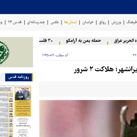
رهنگ
ورزش
رواق
خراسان
استان‌ها
عکس
چندرسانه‌ای
قدس ۲۴
وی
حریر عراق
حمله یمن به آرامکو
۲۰ فلسطینی در حملات صهیونیست‌ها و شهرک‌نشینان در کرانه باختری زخمی شدند
کد مطلب:
۱۱۴۵۰۸۷
هر؛ هلاکت‌ ۲ شرور
روزنامه قدس