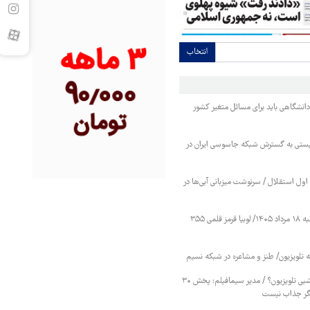
انتخاب
انشگاهی باید برای مسائل متغیر کشور
یستی به گسترش شبکه جاسوسی ایران در
ول استقلال / سرنوشت میزبانی آبی‌ها در
قیمت حبوبات یکشنبه ۱۸ مرداد ۱۴۰۵/ لوبیا قرمز قلمی ۳۵۵
ه تلویزیون/ طنز و مشاعره در شبکه نسیم
پایان سریال‌های هرشبی تلویزیون؟ / مدیر سیمافیلم: پخش ۳۰
ر جذاب نیست