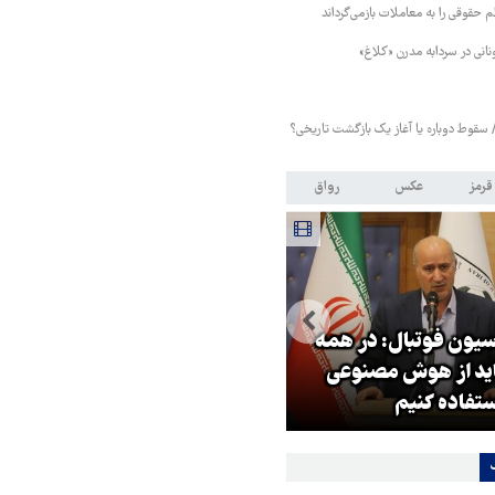
ظم حقوقی را به معاملات بازمی‌گرداند
ونانی در سردابه مدرن «کلاغ»
/ سقوط دوباره یا آغاز یک بازگشت تاریخی؟
قرمز
عکس
رواق
یون فوتبال: در همه
اید از هوش مصنوعی
قدردانی رئیس‌جمهور از
تفاده کنیم
جانفشانی‌های نیروهای مسلح