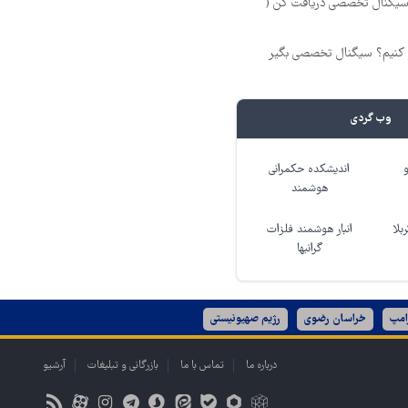
 سیگنال تخصصی دریافت کن (
ر کنیم؟ سیگنال تخصصی بگیر
وب گردی
اندیشکده حکمرانی
هوشمند
بلا
انبار هوشمند فلزات
گرانبها
امپ
خراسان رضوی
رژیم صهیونیستی
درباره ما
تماس با ما
بازرگانی و تبلیغات
آرشیو