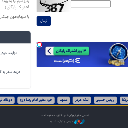
بفروشیم یا بخریم؟
اشتراک رایگان )
با سرمایه‌مون چیکا
ارسال
مزایده خودرو
هزینه سفر به کر
ریکا
اربعین حسینی
تنگه هرمز
مشهد
حرم مطهر امام رضا (ع)
دونالد تر
تمامی حقوق برای
قدس آنلاین
محفوظ است.
طراحی و تولید: نستوه