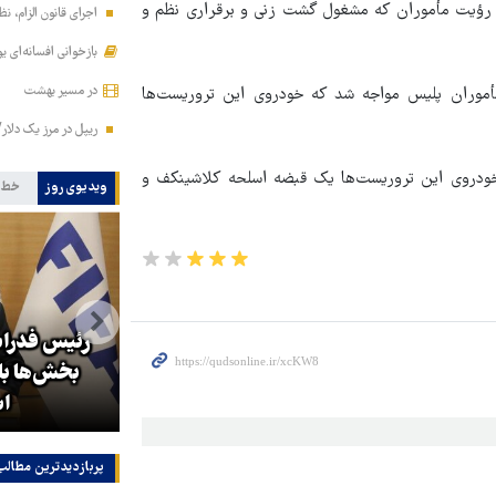
 رؤیت مأموران که مشغول گشت زنی و برقراری نظم و
اجرای قانون الزام، ن
بازخوانی افسانه‌ای ی
در مسیر بهشت
أموران پلیس مواجه شد که خودروی این تروریست‌ها
ریپل در مرز یک دلار
ز خودروی این تروریست‌ها یک قبضه اسلحه کلاشینکف و
ویدیوی روز
خط 
رئیس فدراس
زلزله در موساد با شکست پروژه
بخش‌ها ب
براندازی در ایران
اس
پربازدیدترین‌ مطالب