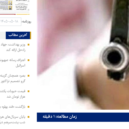
روزنامه:
آخرین مطالب
وزیر بهداشت: جهاد د
راه‌حل ارائه کند
اعتراف رسانه صهیون
اسرائیل
بصره همچنان گزینه ا
گرو تصمیم تراکتور
هزار تومان شد
بازگشت «قند پهلو» ب
زمان مطالعه: ۱ دقیقه
شب پشت‌سرهم دیگ