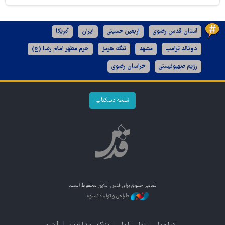
آستان قدس رضوی
اربعین حسینی
ایران
آمریکا
دونالد ترامپ
مشهد
تنگه هرمز
حرم مطهر امام رضا (ع)
رژیم صهیونیستی
خراسان رضوی
نسخه دسکتاپ
تمامی حقوق برای
قدس آنلاین
محفوظ است.
طراحی و تولید: نستوه