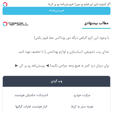
اگر کمردرد داری این فیلم رو ببین! ◗پرسش‌نامه رو پر کن◖
◂پرسش‌نامه▸
مطالب پیشنهادی
با وجود این کرم گیاهی دیگه دور بوتاکس خط قرمز بکش!
غذای پت، تشویقی، اسباب‌بازی و لوازم بهداشتی را با تخفیف تهیه کنید
برای درمان درد کمر به هیچ وجه جراحی نکنید! ◀ پرسش‌نامه رو پر کن ▶
وب گردی
مزایده خودرو
اندیشکده حکمرانی هوشمند
هزینه سفر به کربلا
انبار هوشمند فلزات گرانبها