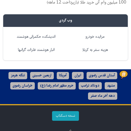
100 میلیون وام آنی خرید طلا (بازپرداخت 12 ماهه)
وب گردی
مزایده خودرو
اندیشکده حکمرانی هوشمند
هزینه سفر به کربلا
انبار هوشمند فلزات گرانبها
آستان قدس رضوی
ایران
آمریکا
اربعین حسینی
تنگه هرمز
مشهد
دونالد ترامپ
حرم مطهر امام رضا (ع)
خراسان رضوی
دهه آخر ماه صفر
نسخه دسکتاپ