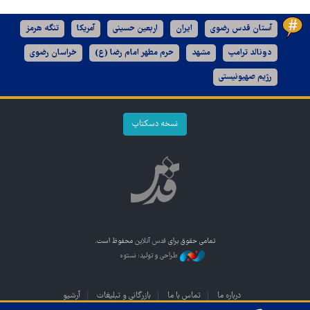
آستان قدس رضوی
ایران
اربعین حسینی
آمریکا
تنگه هرمز
دونالد ترامپ
مشهد
حرم مطهر امام رضا (ع)
خراسان رضوی
رژیم صهیونیستی
نسخه دسکتاپ
تمامی حقوق برای
قدس آنلاین
محفوظ است.
طراحی و تولید: نستوه
درباره ما
تماس با ما
بازرگانی و تبلیغات
آرشیو