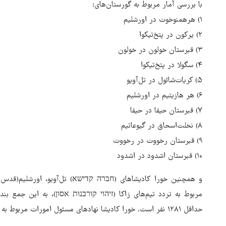
با بررسی آمار مربوط به گورستان‌های:
۱) هرهمنوخوت در اورشلیم
۲) یرکون در پتخ‌تیکوا
۳) قبرستان خولون در خولون
۴) سگولا در پتخ‌تیکوا
۵) کریات‌شائول در تل‌آویو
۶) هر هازیتیم در اورشلیم
۷) قبرستان حیفا در حیفا
۸) نخلت‌اسحاق در گیوعاتیم
۹) قبرستان رخووت در رخووت
۱۰) قبرستان اشدود در اشدود
هماهنگی محور مقاومت، آمریکا 
در منطقه درمانده کرد
و همچنین خورا کادیشاهای (חברה קדישא) تل‌آویو، اورشلیم(قدس اشغ
مربوط به تردد تیم‌های زاکا (זיהוי קורבנות אסון)، به این جمع بن
حداقل ۱۲۸۱ نفر است. خورا کادیشا نهادهای مسئول امورات مربوط به دفن در اسرائیل هستند.