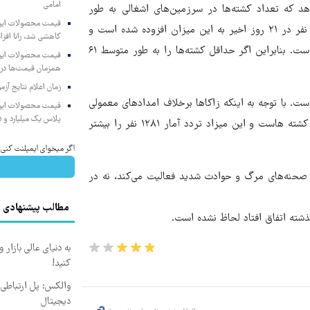
امامی
هد که تعداد کشته‌ها در سرزمین‌های اشغالی به طور
متوسط در روزهای عادی حدود ۱۵۰ نفر است، اما به طور متوسط ۶۱ نفر در ۲۱ روز اخیر به این میزان افزوده شده است و
کاهشی شد، رانا افزا
متوسط کشته‌های دفن شده در این روزها به حداقل ۲۱۱ نفر رسیده است. بنابراین اگر حداقل کشته‌ها را به طور متوسط ۶۱
همزمان قیمت‌ها در ب
زمان اعلام نتایج آ
دی زاکا نیز ۷۰۳ مورد گزارش شده است. با توجه به اینکه زاکاها برخلاف امدادهای معمولی
پلاس یک میلیارد و ۹۰۵ میلیون تومان
که با آمبولانس‌هایی برای حمل زخمی‌ها صورت می‌گیرد، زاکا مختص کشته هاست و این میزاد تردد آمار ۱۲۸۱ نفر را بیشتر
اگر میخوای ایمپلنت کنی الان وقتشه 
 صحنه‌های مرگ و حوادث شدید فعالیت می‌کند، نه در
مطالب پیشنهادی
ذشته اتفاق افتاد لحاظ نشده است.
به دنیای عالی بازار
کنید!
والکس: پل ارتباطی ش
دیجیتال