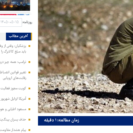
روزنامه:
آخرین مطالب
پزشکیان: وقتی از و
باید مبلغ کالابرگ را
ترامپ: همه چیز دربا
تغییر قوانین انضباط
رقابت‌های اروپایی
کویت مجوز فعالیت مد
آمریکا اوایل شهریور
مسعود اطیابی و هومن
حذف پسران پینگ‌پنگ
زمان مطالعه: ۱ دقیقه
پیام هشدار مقاومت