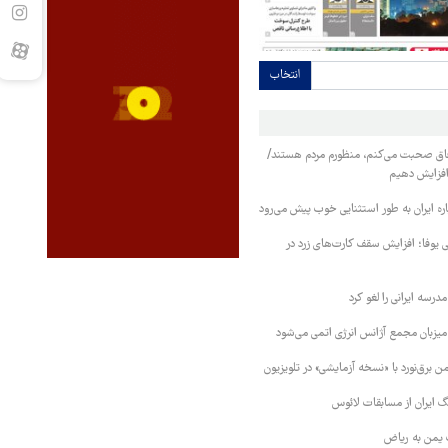
انتخاب
فاق صحبت می‌کنم، منظورم مردم هستند/
 افزایش دهیم
ره ایران به طور استثنایی خوب پیش می‌رود
ی یوفا؛ افزایش سقف کارت‌های زرد در
رسه ایرانی را لغو کرد
 میزبان مجمع آژانس انرژی اتمی می‌شود
 برق‌نورد با «نسخه آزمایشی» در تلویزیون
 ایران از مسابقات لائوس
 یمن به ریاض