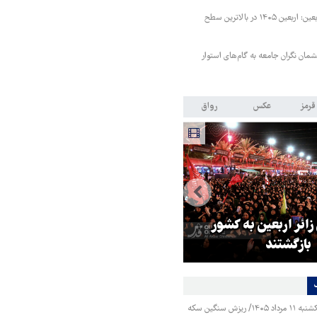
رئیس ستاد مرکزی اربعین: اربعین ۱۴۰۵ در بالاترین سطح
مان نگران جامعه به گام‌های استوار
قرمز
عکس
رواق
 زائر اربعین به کشور
هماهنگی محور مقاومت، آمریکا ر
بازگشتند
در منطقه درمانده کرد
قیمت طلا و سکه یکشنبه ۱۱ مرداد ۱۴۰۵/ ریزش سنگین سکه