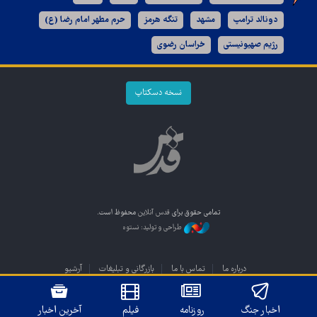
دونالد ترامپ
مشهد
تنگه هرمز
حرم مطهر امام رضا (ع)
رژیم صهیونیستی
خراسان رضوی
نسخه دسکتاپ
تمامی حقوق برای
قدس آنلاین
محفوظ است.
طراحی و تولید: نستوه
درباره ما
تماس با ما
بازرگانی و تبلیغات
آرشیو
اخبار جنگ
روزنامه
فیلم
آخرین اخبار