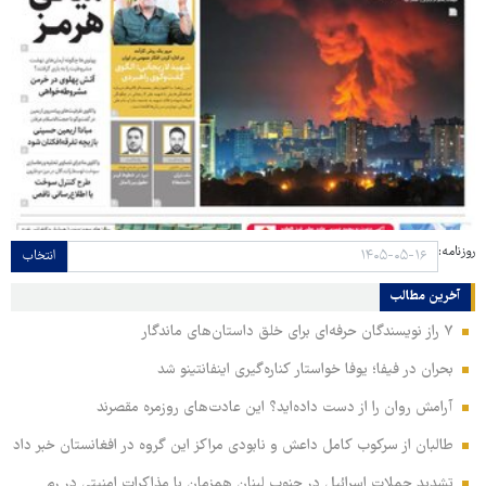
روزنامه:
انتخاب
آخرین مطالب
۷ راز نویسندگان حرفه‌ای برای خلق داستان‌های ماندگار
بحران در فیفا؛ یوفا خواستار کناره‌گیری اینفانتینو شد
آرامش روان را از دست داده‌اید؟ این عادت‌های روزمره مقصرند
طالبان از سرکوب کامل داعش و نابودی مراکز این گروه در افغانستان خبر داد
تشدید حملات اسرائیل در جنوب لبنان همزمان با مذاکرات امنیتی در رم