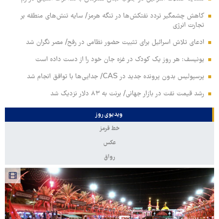
کاهش چشمگیر تردد نفتکش‌ها در تنگه هرمز/ سایه تنش‌های منطقه بر
تجارت انرژی
ادعای تلاش اسرائیل برای تثبیت حضور نظامی در رفح/ مصر نگران شد
یونیسف: هر روز یک کودک در غزه جان خود را از دست داده است
پرسپولیس بدون پرونده جدید در CAS/ جدایی‌ها با توافق انجام شد
رشد قیمت نفت در بازار جهانی/ برنت به ۸۳ دلار نزدیک شد
ویدیوی روز
خط قرمز
عکس
رواق