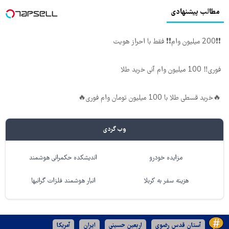
مطالب پیشنهادی
❗❗200 میلیون وام❗❗ فقط با احراز هویت
فوری‼️ 100 میلیون وام آنی خرید طلا
🔥خرید قسطی طلا با 100 میلیون تومان وام فوری🔥
وب گردی
مزایده خودرو
اندیشکده حکمرانی هوشمند
هزینه سفر به کربلا
انبار هوشمند فلزات گرانبها
آستان قدس رضوی
اربعین حسینی
ایران
آمریکا