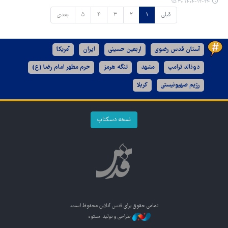
۱۴۰۴-۱۲-۲۴ ۱۵:۳۰
قبلی
۱
۲
۳
۴
۵
بعدی
آستان قدس رضوی
اربعین حسینی
ایران
آمریکا
دونالد ترامپ
مشهد
تنگه هرمز
حرم مطهر امام رضا (ع)
رژیم صهیونیستی
کربلا
نسخه دسکتاپ
تمامی حقوق برای
قدس آنلاین
محفوظ است.
طراحی و تولید: نستوه