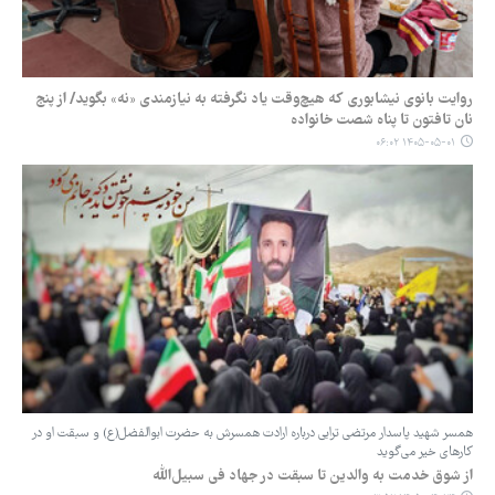
روایت بانوی نیشابوری که هیچ‌وقت یاد نگرفته به نیازمندی «نه» بگوید/ از پنج
نان تافتون تا پناه شصت خانواده
۱۴۰۵-۰۵-۰۱ ۰۶:۰۲
همسر شهید پاسدار مرتضی ترابی درباره ارادت همسرش به حضرت ابوالفضل(ع) و سبقت او در
کارهای خیر می‌گوید
از شوق خدمت به والدین تا سبقت در جهاد فی سبیل‌الله