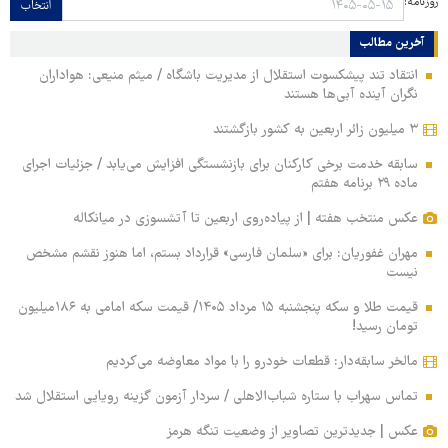
روزنامه:
انتخاب
آخرین مطالب
انتقاد تند پیشکسوت استقلال از مدیریت باشگاه / میثم منیعی: هواداران
نگران آینده آبی‌ها هستند
۳ میلیون زائر اربعین به کشور بازگشتند
سابقه خدمت برخی کارکنان برای بازنشستگی افزایش می‌یابد / جزئیات اجرای
ماده ۲۹ برنامه هفتم
عکس منتخب هفته | از پیاده‌روی اربعین تا آتشسوزی در میانکاله
مهران غفوریان: برای «سلمان فارسی» قرارداد بستم، اما هنوز نقشم مشخص
نیست
قیمت طلا و سکه پنجشنبه ۱۵ مرداد ۱۴۰۵/ قیمت سکه امامی به ۱۸۶میلیون
تومان رسید!
مالخر سابقه‌دار: قطعات خودرو را با مواد معاوضه می‌کردیم
تماس سهراب با ستاره شباب‌الاهلی / سردار آزمون گزینه رویایی استقلال شد
عکس | جدیدترین تصاویر از وضعیت تنگه هرمز