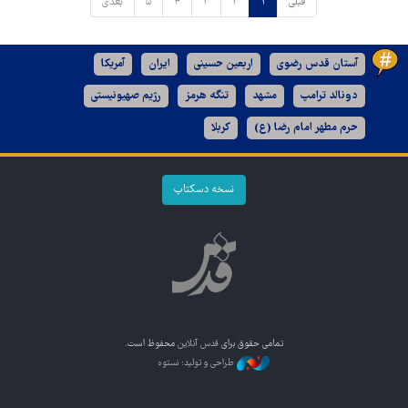
قبلی
۱
۲
۳
۴
۵
بعدی
آستان قدس رضوی
اربعین حسینی
ایران
آمریکا
دونالد ترامپ
مشهد
تنگه هرمز
رژیم صهیونیستی
حرم مطهر امام رضا (ع)
کربلا
نسخه دسکتاپ
تمامی حقوق برای
قدس آنلاین
محفوظ است.
طراحی و تولید: نستوه