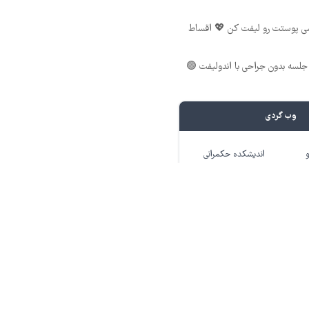
شی پوستت رو لیفت کن 💖 اقساط
لسه بدون جراحی با اندولیفت 🟢
وب گردی
اندیشکده حکمرانی
هوشمند
بلا
انبار هوشمند فلزات
گرانبها
 رضا (ع)
خراسان رضوی
کربلا
درباره ما
تماس با ما
بازرگانی و تبلیغات
آرشیو