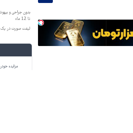
بدون جراحی و بیهو
تا 12 ماه
لیفت صورت در یک ج
مزایده خودرو
هزینه سفر به کر
ن حسینی
ایران
آمریکا
دونالد ترامپ
مشهد
تنگه هرمز
حرم مطهر امام
تمامی حقوق برای
قدس آنلاین
محفوظ است.