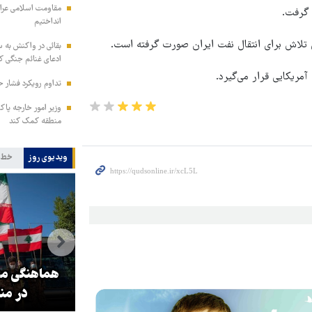
مقاومت اسلامی عراق:
 گرفت.
انداختیم
بقائی در واکنش به س
ادعای غنائم جنگی کن
ریکایی قرار می‌گیرد.
تداوم رویکرد فشار ح
وزیر امور خارجه پاک
منطقه کمک کند
ویدیوی روز
خط 
و
۳ میلیون زائر اربعین به کشور
هماهنگی محو
بازگشتند
در من