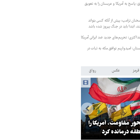
 پاسخ به آمریکا و عربستان را به تعویق
خنان ترامپ: پیش از آنکه کسی بتواند
د، ابتدا باید در جنگ پیروز شده باشد
داکثری؛ تحریم‌های جدید ضد ایرانی آمریکا
ستان: امیدواریم توافق مکه به ثبات در
قرمز
عکس
رواق
ر مقاومت، آمریکا را
ترامپ نماد فساد، اقتدارگرایی و
طقه درمانده کرد
جنگ‌طلبی است!