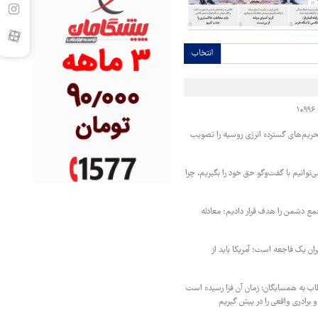
انتخاب
حریم‌های گسترده انرژی روسیه را تصویب
‌توانیم با گفت‌وگو حق خود را بگیریم، چرا
مع دشمن را هدف قرار دادیم؛ معادله
یران یک فاجعه است؛ آمریکا باید از
اب به همسایگان: زمان آن فرا رسیده است
 برادری واقعی را در پیش گیریم