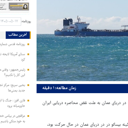
روزنامه:
آخرین مطالب
روزنامه قدس شماره ۱۰۹۹۶
سنای آمریکا لایحه ت
کرد
رئیس‌جمهور: وقتی می
این کار را نکنیم؟
یحیی سریع: مرکز تج
زمان مطالعه: ۱ دقیقه
جدید یمنی‌ها
فارن افرز : جنگ با ا
در دریای عمان به علت نقض محاصره دریایی ایران
خاورمیانه برود
عراقچی در پیامی خط
به خود متکی باشیم و
ینه بیسائو در در دریای عمان در حال حرکت بود،