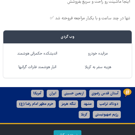
اینجا ماشینت رو راحت و سریع بفروشش
تنها در چند ساعت و با یکبار مراجعه فروخته شد ✅
وب گردی
مزایده خودرو
اندیشکده حکمرانی هوشمند
هزینه سفر به کربلا
انبار هوشمند فلزات گرانبها
آستان قدس رضوی
اربعین حسینی
ایران
آمریکا
دونالد ترامپ
مشهد
تنگه هرمز
حرم مطهر امام رضا (ع)
رژیم صهیونیستی
کربلا