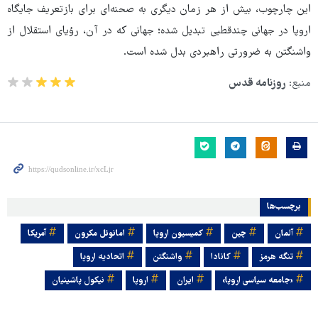
این چارچوب، بیش از هر زمان دیگری به صحنه‌ای برای بازتعریف جایگاه
اروپا در جهانی چندقطبی تبدیل شده؛ جهانی که در آن، رؤیای استقلال از
واشنگتن به ضرورتی راهبردی بدل شده است.
منبع:
روزنامه قدس
برچسب‌ها
آلمان
چین
کمیسیون اروپا
امانوئل مکرون
آمریکا
تنگه هرمز
کانادا
واشنگتن
اتحادیه اروپا
«جامعه سیاسی اروپا»
ایران
اروپا
نیکول پاشینیان