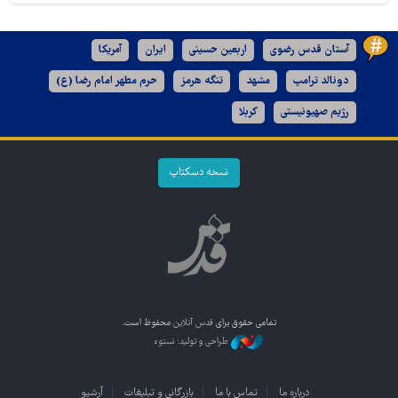
آستان قدس رضوی
اربعین حسینی
ایران
آمریکا
دونالد ترامپ
مشهد
تنگه هرمز
حرم مطهر امام رضا (ع)
رژیم صهیونیستی
کربلا
نسخه دسکتاپ
تمامی حقوق برای
قدس آنلاین
محفوظ است.
طراحی و تولید: نستوه
درباره ما
تماس با ما
بازرگانی و تبلیغات
آرشیو