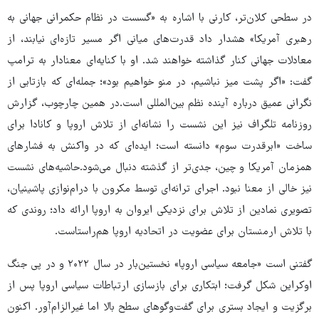
در سطحی کلان‌تر، کارنی با اشاره به «گسست در نظام حکمرانی جهانی به
رهبری آمریکا» هشدار داد قدرت‌های میانی اگر مسیر تازه‌ای نیابند، از
معادلات جهانی کنار گذاشته خواهند شد. او با کنایه‌ای معنادار به ترامپ
گفت: «اگر پشت میز نباشیم، در منو خواهیم بود»؛ جمله‌ای که بازتابی از
نگرانی عمیق درباره آینده نظم بین‌المللی است.در همین چارچوب، گزارش
روزنامه تلگراف نیز این نشست را نشانه‌ای از تلاش اروپا و کانادا برای
ساخت «ابرقدرت سوم» دانسته است؛ ایده‌ای که در واکنش به فشارهای
همزمان آمریکا و چین، جدی‌تر از گذشته دنبال می‌شود.حاشیه‌های نشست
نیز خالی از معنا نبود. اجرای ترانه‌ای توسط مکرون با درام‌نوازی پاشینیان،
تصویری نمادین از تلاش برای نزدیکی ایروان به اروپا ارائه داد؛ روندی که
با تلاش ارمنستان برای عضویت در اتحادیه اروپا هم‌راستاست.
گفتنی است «جامعه سیاسی اروپا» نخستین‌بار در سال ۲۰۲۲ و در پی جنگ
اوکراین شکل گرفت؛ ابتکاری برای بازسازی ارتباطات سیاسی اروپا پس از
برگزیت و ایجاد بستری برای گفت‌وگوهای سطح بالا اما غیرالزام‌آور. اکنون