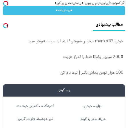
اگر کمردرد داری این فیلم رو ببین! ◗پرسش‌نامه رو پر کن◖
◂پرسش‌نامه▸
مطالب پیشنهادی
خودرو mvm x33 میخوای بفروشی؟ اینجا به سرعت فروش میره
❗❗200 میلیون وام❗❗ فقط با احراز هویت
100 هزار تومن پاداش بگیر | ثبت نام کن
وب گردی
مزایده خودرو
اندیشکده حکمرانی هوشمند
هزینه سفر به کربلا
انبار هوشمند فلزات گرانبها