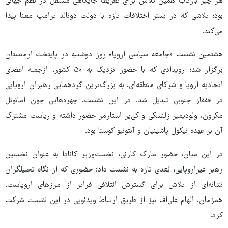
هر چیز بازتاب همین تلاش برای تعریف جایگاهی مستقل در نظم جهانی
بود؛ تلاشی که در بستر اختلافات تازه با دولت دونالد ترامپ معنا پیدا
می‌کند.
هشتمین نشست «جامعه سیاسی اروپا» روز دوشنبه در پایتخت ارمنستان
برگزار شد؛ رویدادی که با حضور نزدیک به ۵۰ کشور، ازجمله اعضای
اتحادیه اروپا و شرکای منطقه‌ای، به بزرگ‌ترین گردهمایی رهبران اروپایی
در قفقاز جنوبی تبدیل شد. در این نشست، چهره‌هایی چون امانوئل
مکرون، ولودیمیر زلنسکی و کی‌یر استارمر حضور داشته و ریاست مشترک
آن بر عهده نیکول پاشینیان و آنتونیو کوستا بود.
در این میان، حضور مارک کارنی، نخست‌وزیر کانادا به عنوان نخستین
رهبر غیراروپایی، بُعدی تازه به نشست داد؛ حضوری که از نگاه تحلیلگران
نشانه‌ای از تلاش برای گسترش ائتلافی فراتر از مرزهای اروپاست.
همزمان، الهام علی‌اف نیز از طریق ارتباط ویدئویی در این نشست شرکت
کرد.