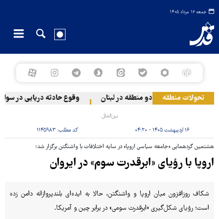
جمعه ۱۶ مرداد ۱۴۰۵
تحولات منطقه
رژیم صهیونیستی به دو منطقه در لبنان
وقوع حادثه دریایی در سواحل 
بین‌الملل
۱۶ اردیبهشت ۱۴۰۵ - ۰۴:۲۰
کد مطلب:
۱۱۴۵۹۸۳
هشتمین گردهمایی «جامعه سیاسی اروپا» در سایه اختلافات با واشنگتن برگزار شد؛
اروپا با رؤیای «ابرقدرت سوم» در ایروان
شکاف روزافزون میان اروپا و واشنگتن، حالا به ایده‌ای بلندپروازانه دامن زده
است؛ رؤیای شکل‌گیری «ابرقدرت سومی» در برابر چین و آمریکا.