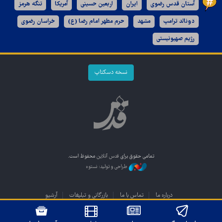
آستان قدس رضوی
ایران
اربعین حسینی
آمریکا
تنگه هرمز
دونالد ترامپ
مشهد
حرم مطهر امام رضا (ع)
خراسان رضوی
رژیم صهیونیستی
نسخه دسکتاپ
تمامی حقوق برای
قدس آنلاین
محفوظ است.
طراحی و تولید: نستوه
درباره ما
تماس با ما
بازرگانی و تبلیغات
آرشیو