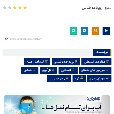
منبع:
روزنامه قدس
برچسب‌ها
مقاومت فلسطین
رژیم صهیونیستی
اسماعیل هنیه
سرزمین‌های اشغالی
فلسطین
تل‌آویو
حماس
شورای رهبری
غزه
زاهر جبارین