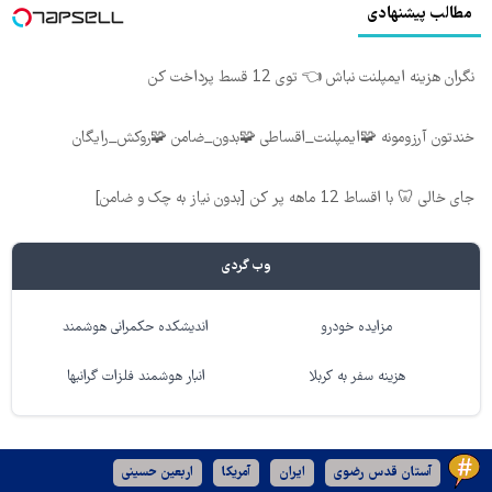
مطالب پیشنهادی
نگران هزینه ایمپلنت نباش 👈 توی 12 قسط پرداخت کن
خندتون آرزومونه 🧩ایمپلنت_اقساطی 🧩بدون_ضامن 🧩روکش_رایگان
جای خالی 🦷 با اقساط 12 ماهه پر کن [بدون نیاز به چک و ضامن]
وب گردی
مزایده خودرو
اندیشکده حکمرانی هوشمند
هزینه سفر به کربلا
انبار هوشمند فلزات گرانبها
آستان قدس رضوی
ایران
آمریکا
اربعین حسینی