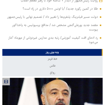
روایت رئیس‌جمهور از دیدار ۷ ساعته خود با رهبر معظم انقلاب
طلا در کمین رکورد جدید/ آیا اونس ۵۰۰۰ دلاری در راه است؟
دولت مسیر فیلترینگ پلتفرم‌ها را تغییر داد / تصمیم نهایی با رئیس‌جمهور
مقصد جدید پورعلی‌گنجی مشخص شد / مدافع پرسپولیس به پاختاکور
پیوست
رد ادعای افت کیفیت آموزشی/ رتبه بندی مدارس غیردولتی از مهرماه آغاز
می‌شود
ویدیوی روز
خط قرمز
عکس
رواق