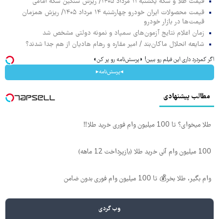
قیمت طلا و سکه یکشنبه ۱۱ مرداد ۱۴۰۵/ ریزش سنگین سکه امامی
قیمت محصولات ایران خودرو چهارشنبه ۱۴ مرداد ۱۴۰۵/ ریزش همزمان
قیمت‌ها در بازار خودرو
زمان اعلام نتایج آزمون‌های سمپاد و نمونه دولتی مشخص شد
شایعه انحلال ماکان‌بند / امیر مقاره و رهام هادیان از هم جدا شدند؟
اگر کمردرد داری این فیلم رو ببین! ◗پرسش‌نامه رو پر کن◖
◂پرسش‌نامه▸
مطالب پیشنهادی
طلا میخوای؟ تا 100 میلیون وام فوری خرید طلا‼️
100 میلیون وام آنی خرید طلا (بازپرداخت 12 ماهه)
وام بگیر، طلا بخر💰 تا 100 میلیون وام فوری بدون ضامن
وب گردی