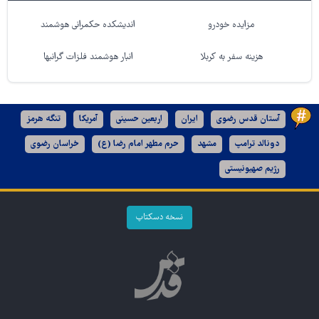
مزایده خودرو
اندیشکده حکمرانی هوشمند
هزینه سفر به کربلا
انبار هوشمند فلزات گرانبها
آستان قدس رضوی
ایران
اربعین حسینی
آمریکا
تنگه هرمز
دونالد ترامپ
مشهد
حرم مطهر امام رضا (ع)
خراسان رضوی
رژیم صهیونیستی
نسخه دسکتاپ