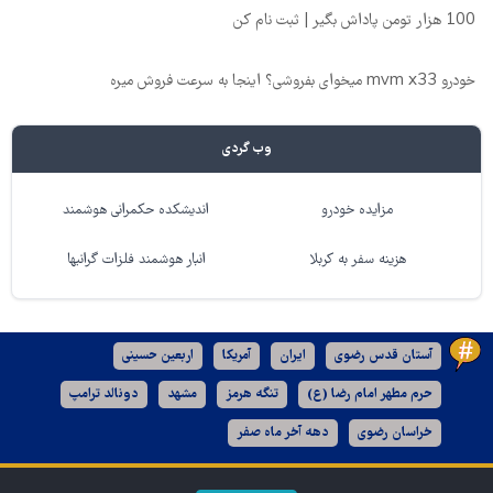
100 هزار تومن پاداش بگیر | ثبت نام کن
خودرو mvm x33 میخوای بفروشی؟ اینجا به سرعت فروش میره
وب گردی
مزایده خودرو
اندیشکده حکمرانی هوشمند
هزینه سفر به کربلا
انبار هوشمند فلزات گرانبها
آستان قدس رضوی
ایران
آمریکا
اربعین حسینی
حرم مطهر امام رضا (ع)
تنگه هرمز
مشهد
دونالد ترامپ
خراسان رضوی
دهه آخر ماه صفر