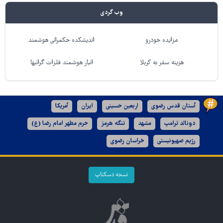
وب گردی
مزایده خودرو
اندیشکده حکمرانی هوشمند
هزینه سفر به کربلا
انبار هوشمند فلزات گرانبها
آستان قدس رضوی
اربعین حسینی
ایران
آمریکا
دونالد ترامپ
مشهد
تنگه هرمز
حرم مطهر امام رضا (ع)
رژیم صهیونیستی
خراسان رضوی
نسخه دسکتاپ