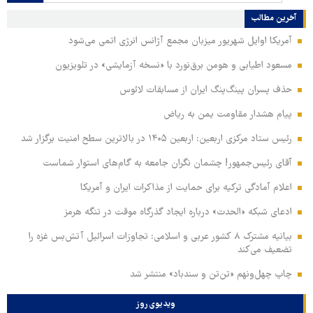
آخرین مطالب
آمریکا اوایل شهریور میزبان مجمع آژانس انرژی اتمی می‌شود
مسعود اطیابی و هومن برق‌نورد با «نسخه آزمایشی» در تلویزیون
حذف پسران پینگ‌پنگ ایران از مسابقات لائوس
پیام هشدار مقاومت یمن به ریاض
رئیس ستاد مرکزی اربعین: اربعین ۱۴۰۵ در بالاترین سطح امنیت برگزار شد
آقای رئیس‌جمهور! چشمان نگران جامعه به گام‌های استوار شماست
اعلام آمادگی ترکیه برای حمایت از مذاکرات ایران و آمریکا
ادعای شبکه «الحدث» درباره ایجاد گذرگاه موقت در تنگه هرمز
بیانیه مشترک ۸ کشور عربی و اسلامی: تجاوزات اسرائیل آتش‌بس غزه را
تضعیف می‌کند
چاپ چهل‌ونهم «تن‌تن و سندباد» منتشر شد
ویدیوی روز