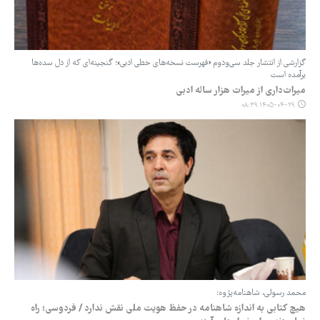
گزارشی از انتشار جلد سی‌ودوم «فهرست نسخه‌های خطی ادبی»؛ گنجینه‌ای که از دل سده‌ها
برآمده است
میراث‌داری از میراث هزار ساله ادبی
۱۴۰۵-۰۴-۲۹ ۰۸:۳۹
محمد رسولی، شاهنامه‌پژوه:
هیچ کتابی به اندازه شاهنامه در حفظ هویت ملی نقش ندارد / فردوسی؛ راه