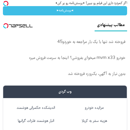
اگر کمردرد داری این فیلم رو ببین! ◗پرسش‌نامه رو پر کن◖
◂پرسش‌نامه▸
مطالب پیشنهادی
فروخته شد تنها با یک بار مراجعه به خوردو45
خودرو mvm x33 میخوای بفروشی؟ اینجا به سرعت فروش میره
بدون نیاز به آگهی، یک‌روزه فروخته شد
وب گردی
مزایده خودرو
اندیشکده حکمرانی هوشمند
هزینه سفر به کربلا
انبار هوشمند فلزات گرانبها