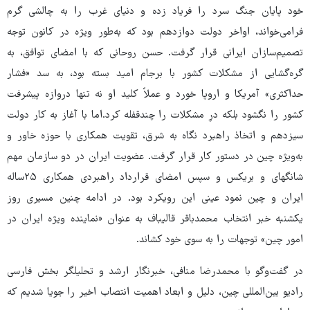
خود پایان جنگ سرد را فریاد زده و دنیای غرب را به چالشی گرم
فرامی‌خواند، اواخر دولت دوازدهم بود که به‌طور ویژه در کانون توجه
تصمیم‌سازان ایرانی قرار گرفت. حسن روحانی که با امضای توافق، به
گره‌گشایی از مشکلات کشور با برجام امید بسته بود، به سد «فشار
حداکثری» آمریکا و اروپا خورد و عملاً کلید او نه تنها دروازه پیشرفت
کشور را نگشود بلکه درِ مشکلات را چندقفله کرد.اما با آغاز به کار دولت
سیزدهم و اتخاذ راهبرد نگاه به شرق، تقویت همکاری با حوزه خاور و
به‌ویژه چین در دستور کار قرار گرفت. عضویت ایران در دو سازمان مهم
شانگهای و بریکس و سپس امضای قرارداد راهبردی همکاری ۲۵ساله
ایران و چین نمود عینی این رویکرد بود. در ادامه چنین مسیری روز
یکشنبه خبر انتخاب محمدباقر قالیباف به عنوان «نماینده ویژه ایران در
امور چین» توجهات را به سوی خود کشاند.
در گفت‌وگو با محمدرضا منافی، خبرنگار ارشد و تحلیلگر بخش فارسی
رادیو بین‌المللی چین، دلیل و ابعاد اهمیت انتصاب اخیر را جویا شدیم که