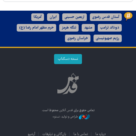
آستان قدس رضوی
اربعین حسینی
ایران
آمریکا
دونالد ترامپ
مشهد
تنگه هرمز
حرم مطهر امام رضا (ع)
رژیم صهیونیستی
خراسان رضوی
نسخه دسکتاپ
تمامی حقوق برای
قدس آنلاین
محفوظ است.
طراحی و تولید: نستوه
درباره ما
تماس با ما
بازرگانی و تبلیغات
آرشیو