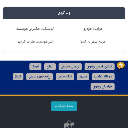
وب گردی
مزایده خودرو
اندیشکده حکمرانی هوشمند
هزینه سفر به کربلا
انبار هوشمند فلزات گرانبها
آستان قدس رضوی
اربعین حسینی
ایران
آمریکا
دونالد ترامپ
مشهد
تنگه هرمز
رژیم صهیونیستی
کربلا
خراسان رضوی
نسخه دسکتاپ