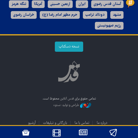
آستان قدس رضوی
ایران
اربعین حسینی
آمریکا
تنگه هرمز
مشهد
دونالد ترامپ
حرم مطهر امام رضا (ع)
خراسان رضوی
رژیم صهیونیستی
نسخه دسکتاپ
تمامی حقوق برای
قدس آنلاین
محفوظ است.
طراحی و تولید: نستوه
درباره ما
تماس با ما
بازرگانی و تبلیغات
آرشیو