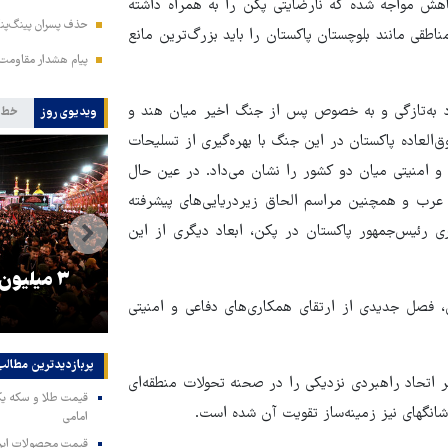
کاهش مواجه شده که نارضایتی پکن را به همراه داشته
حذف پسران پینگ‌پنگ
طقی مانند بلوچستان پاکستان را باید بزرگ‌ترین مانع
پیام هشدار مقاومت
باد به‌تازگی و به خصوص پس از جنگ اخیر میان هند و
ویدیوی روز
خط 
العاده پاکستان در این جنگ با بهره‌گیری از تسلیحات
 و امنیتی میان دو کشور را نشان می‌داد. در عین حال
صلح در دریا-۲۰۲۵ در منطقه دریای عرب و همچنین مراسم الحاق زیردریایی‌های پیشرفته
 رئیس‌جمهور پاکستان در پکن، ابعاد دیگری از این
و
۳ میلیون زائر اربعین به کشور
هماهنگی مح
بازگشتند
در من
، فصل جدیدی از ارتقای همکاری‌های دفاعی و امنیتی
پربازدیدترین‌ مطالب
خیر اتحاد راهبردی نزدیکی را در صحنه تحولات منطقه‌ای
 شانگهای نیز زمینه‌ساز تقویت آن شده است.
امامی