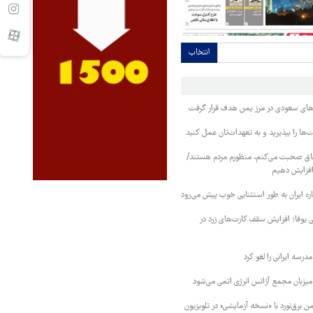
انتخاب
وهای سعودی در مرز یمن هدف قرار گرفت
ا را بپذیرید و به تعهدات‌تان عمل کنید
فاق صحبت می‌کنم، منظورم مردم هستند/
 افزایش دهیم
ره ایران به طور استثنایی خوب پیش می‌رود
ی یوفا؛ افزایش سقف کارت‌های زرد در
رسه ایرانی را لغو کرد
 میزبان مجمع آژانس انرژی اتمی می‌شود
 برق‌نورد با «نسخه آزمایشی» در تلویزیون