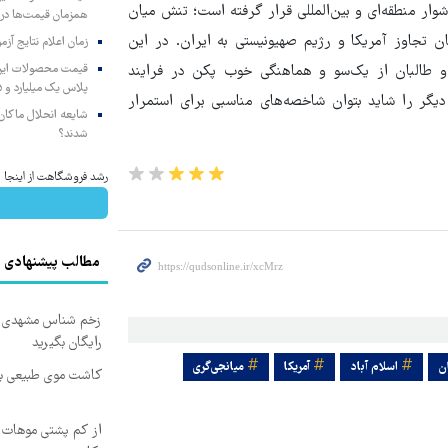
وار منطقه‌ای و بین‌المللی قرار گرفته است؛ تنش میان
همزمان قیمت‌ها در ب
ن تجاوز آمریکا و رژیم صهیونیستی به ایران. در این
زمان اعلام نتایج آ
و طالبان از یک‌سو و هماهنگی خوب پکن در فرایند
پلاس یک میلیارد و ۹۰۵ میلیون تومان
دیگر را شاید بتوان شاخصه‌های مناسبی برای استمرار
شایعه انحلال ماکان‌ب
شدند؟
رشد فروشگاهت از اینجا شر
مطالب پیشنهادی
زخم شناس مشهدی درم
رایگان بگیرید
ن
اسلام آباد
آمریکا
میانجی‌گری
کاشت موی طبیعی بد
از کم پشتی موهات خ