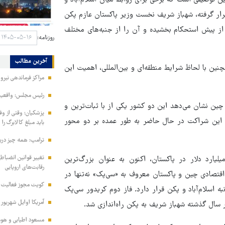
 این توصیفی است که برخی برای روابط میان اسلام‌آباد و
کنون که این روابط در آستانه ۷۵ سالگی خود قرار گرفته، شهباز شریف نخست وزیر پاکستان عازم پکن
از پیش استحکام بخشیده و آن را از جنبه‌های مختلف
روزنامه:
آخرین مطالب
چنین با لحاظ شرایط منطقه‌ای و بین‌المللی، اهمیت این
مراکز فرماندهی نیر
رئیس مجلس: واقعیت‌ه
چین نشان می‌دهد این دو کشور یکی از با ثبات‌ترین و
پزشکیان: وقتی از و
ند. این شراکت در حال حاضر به طور عمده بر دو محور
باید مبلغ کالابرگ را
ترامپ: همه چیز دربا
تغییر قوانین انضباط
مکاری در حوزه اقتصادی؛ چین با سرمایه‌گذاری افزون‌بر ۶۰ میلیارد دلار در پاکستان، اکنون به عنوان بزرگ‌ترین
رقابت‌های اروپایی
اقتصادی چین و پاکستان معروف به «سی‌پک» نه‌تنها در
کویت مجوز فعالیت مد
ه اسلام‌آباد و پکن قرار دارد. فاز دوم کریدور سی‌پک
آمریکا اوایل شهریور
 سال گذشته شهباز شریف به پکن راه‌اندازی شد.
مسعود اطیابی و هومن