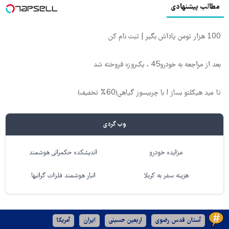
مطالب پیشنهادی
100 هزار تومن پاداش بگیر | ثبت نام کن
بعد از مراجعه به خودرو45 ، یک‌روزه فروخته شد
تا عید هیکلتو بساز ! با چربیسوز گیاهی(60% تخفیف)
وب گردی
مزایده خودرو
اندیشکده حکمرانی هوشمند
هزینه سفر به کربلا
انبار هوشمند فلزات گرانبها
آستان قدس رضوی
اربعین حسینی
ایران
آمریکا