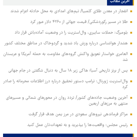
آخرین مطالب
انفجار در معدن طلای کلمبیا/ تیم‌های امدادی به محل حادثه اعزام شدند
طلا در مسیر رکوردشکنی/ قیمت جهانی از ۴۲۶۰ دلار عبور کرد
بلومبرگ: حملات سایبری، وال‌استریت را در وضعیت آماده‌باش قرار داد
هشدار هواشناسی درباره وزش باد شدید و گردوخاک در مناطق مختلف کشور
العامری خواستار تعویق واکنش گروه‌های مقاومت به حمله آمریکا و عربستان
شد
پس از برنز تاریخی آسیا؛ هاکی زیر ۱۸ سال به دنبال شگفتی در جام جهانی
وال‌استریت ژورنال: ترامپ دستور تحقیق درباره درز اطلاعات محرمانه را صادر
کرد
آخرین وضعیت جاده‌های کشور/ تردد روان در محورهای شمالی و مسیرهای
منتهی به مرزهای اربعین
مراکز فرماندهی نیروهای سعودی در مرز یمن هدف قرار گرفت
رئیس مجلس: واقعیت‌ها را بپذیرید و به تعهدات‌تان عمل کنید