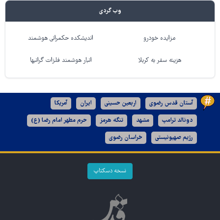
وب گردی
مزایده خودرو
اندیشکده حکمرانی هوشمند
هزینه سفر به کربلا
انبار هوشمند فلزات گرانبها
آستان قدس رضوی
اربعین حسینی
ایران
آمریکا
دونالد ترامپ
مشهد
تنگه هرمز
حرم مطهر امام رضا (ع)
رژیم صهیونیستی
خراسان رضوی
نسخه دسکتاپ