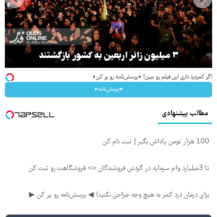
۳ میلیون زائر اربعین به کشور بازگشتند
اگر کمردرد داری این فیلم رو ببین! ◗پرسش‌نامه رو پر کن◖
◂پرسش‌نامه▸
مطالب پیشنهادی
100 هزار تومن پاداش بگیر | ثبت نام کن
تا 3میلیارد وام سرمایه در گردش فروشندگان => فروشگاهت رو ثبت کن
برای درمان درد کمر به هیچ وجه جراحی نکنید! ◀ پرسش‌نامه رو پر کن ▶