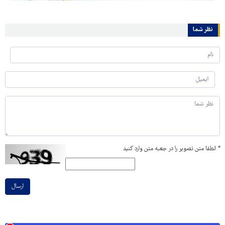
نظر شما
*
لطفا متن تصویر را در جعبه متن وارد کنید
ارسال