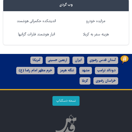
وب گردی
مزایده خودرو
اندیشکده حکمرانی هوشمند
هزینه سفر به کربلا
انبار هوشمند فلزات گرانبها
آستان قدس رضوی
ایران
اربعین حسینی
آمریکا
دونالد ترامپ
مشهد
تنگه هرمز
حرم مطهر امام رضا (ع)
خراسان رضوی
کربلا
نسخه دسکتاپ