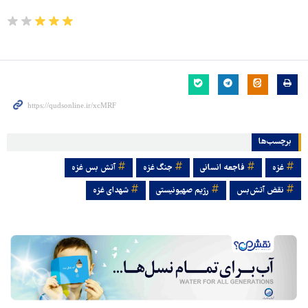
برچسب‌ها
غزه
فاجعه انسانی
جنگ غزه
آتش بس غزه
نقض آتش‌بس
رژیم صهیونیستی
شهدای غزه