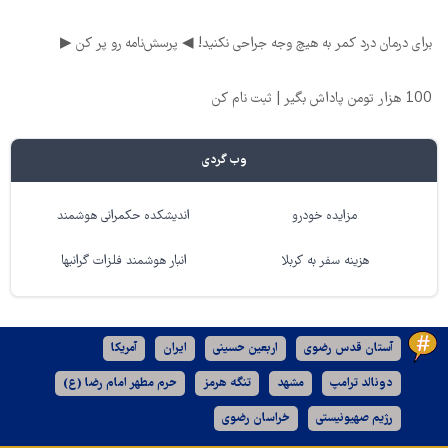
برای درمان درد کمر به هیچ وجه جراحی نکنید! ◀ پرسش‌نامه رو پر کن ▶
100 هزار تومن پاداش بگیر | ثبت نام کن
وب گردی
مزایده خودرو
اندیشکده حکمرانی هوشمند
هزینه سفر به کربلا
انبار هوشمند فلزات گرانبها
آستان قدس رضوی
اربعین حسینی
ایران
آمریکا
دونالد ترامپ
مشهد
تنگه هرمز
حرم مطهر امام رضا (ع)
رژیم صهیونیستی
خراسان رضوی