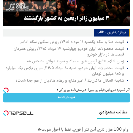
۳ میلیون زائر اربعین به کشور بازگشتند
پربازدیدترین‌ مطالب
قیمت طلا و سکه یکشنبه ۱۱ مرداد ۱۴۰۵/ ریزش سنگین سکه امامی
قیمت محصولات ایران خودرو چهارشنبه ۱۴ مرداد ۱۴۰۵/ ریزش همزمان
قیمت‌ها در بازار خودرو
زمان اعلام نتایج آزمون‌های سمپاد و نمونه دولتی مشخص شد
قیمت محصولات ایران خودرو شنبه ۱۰ مرداد ۱۴۰۵/ سورن پلاس یک میلیارد
و ۹۰۵ میلیون تومان
شایعه انحلال ماکان‌بند / امیر مقاره و رهام هادیان از هم جدا شدند؟
اگر کمردرد داری این فیلم رو ببین! ◗پرسش‌نامه رو پر کن◖
◂پرسش‌نامه▸
مطالب پیشنهادی
وام 100 هزار تتری آبان تتر | فوری، فقط با احراز هویت🔥