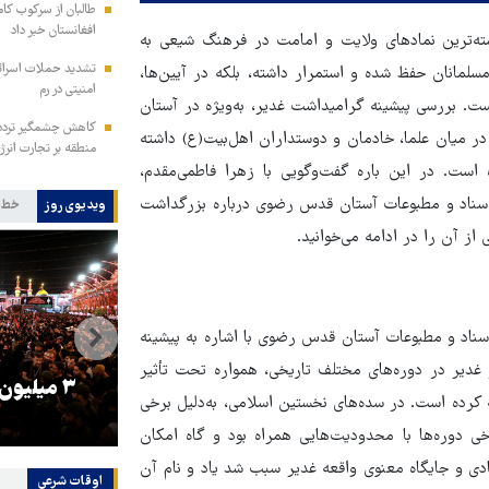
طالبان از سرکوب کام
افغانستان خبر داد
سته‌ترین نمادهای ولایت و امامت در فرهنگ شیعی به
تشدید حملات اسرائی
مسلمانان حفظ شده و استمرار داشته، بلکه در آیین‌ها،
امنیتی در رم
ست. بررسی پیشینه گرامیداشت غدیر، به‌ویژه در آستان
کاهش چشمگیر تردد ن
 میان علما، خادمان و دوستداران اهل‌بیت(ع) داشته
منطقه بر تجارت انرژ
است. در این باره گفت‌وگویی با زهرا فاطمی‌مقدم،
سناد و مطبوعات آستان قدس رضوی درباره بزرگداشت
ویدیوی روز
خط 
ز آن را در ادامه می‌خوانید.
ناد و مطبوعات آستان قدس رضوی با اشاره به پیشینه
 غدیر در دوره‌های مختلف تاریخی، همواره تحت تأثیر
را
ترامپ نماد فساد، اقتدارگرایی و
۳ میلیون
کرده است. در سده‌های نخستین اسلامی، به‌دلیل برخی
جنگ‌طلبی است!
خی دوره‌ها با محدودیت‌هایی همراه بود و گاه امکان
ادی و جایگاه معنوی واقعه غدیر سبب شد یاد و نام آن
اوقات شرعی