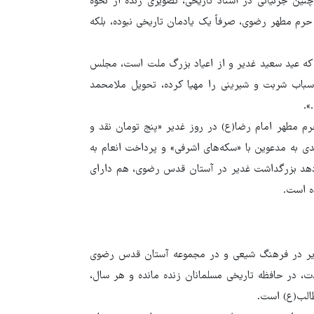
ین جزئیاتی در اسناد تاریخی، تصویری زنده از نحوه
حرم مطهر رضوی، صرفاً یک یادمان تاریخی نبوده، بلکه
 قمری آمده است: «... فردا که عید سعید غدیر و از اعیاد بزرگ ملت است، مجلس
باب شربت و شیرینی را مهیا کرده، تحویل ملامحمد
».
۱۲۹۱ قمری، هزینه چراغانی حرم مطهر امام رضا(ع) در روز غدیر «پنج تومان نقد و
عیدی به مدعوین با «سکه‌های اشرفی» و پرداخت انعام به
می‌دهد بزرگداشت غدیر در آستان قدس رضوی، هم دارای
ده است.
 غدیر در فرهنگ شیعی و در مجموعه آستان قدس رضوی
دت، در حافظه تاریخی مسلمانان زنده مانده و هر سال،
طالب(ع) است.