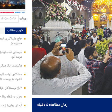
روزنامه:
آخرین مطالب
حاج علی اکبری: اربع
حسین(ع)
عرضه کرد
درگذشت ژیلا هدائی
سخنگوی دولت: آذرب
گشوده به وسعت تاری
۷ راز نویسندگان حرفه‌ای برای خلق داستان‌های ماندگار
بحران در فیفا؛ یوفا خ
زمان مطالعه: ۵ دقیقه
آرامش روان را از دس