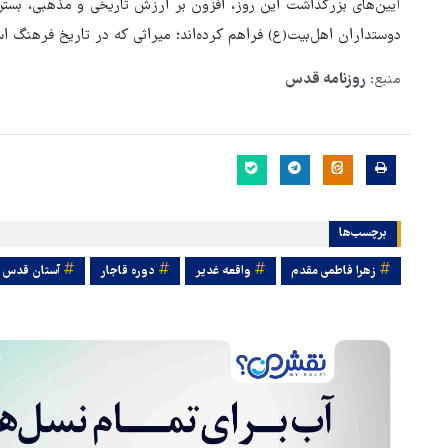
آیین‌های بزرگداشت این روز، افزون بر ارزش تاریخی و مذهبی، بست
دوستداران اهل‌بیت(ع) فراهم کرده‌اند؛ میراثی که در تاریخ فرهنگ اس
منبع:
روزنامه قدس
برچسب‌ها
زهرا فاطمی مقدم
واقعه غدیر
دوره قاجار
آستان قدس 