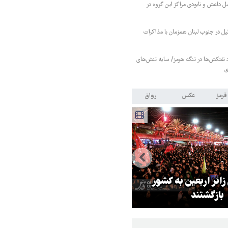
ل داعش و نابودی مراکز این گروه در
ل در جنوب لبنان همزمان با مذاکرات
فتکش‌ها در تنگه هرمز/ سایه تنش‌های
ی
قرمز
عکس
رواق
 زائر اربعین به کشور
هماهنگی محور مقاومت، آمریکا ر
بازگشتند
در منطقه درمانده کرد