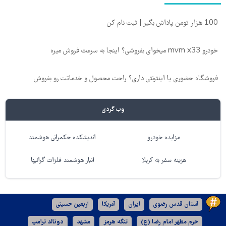
100 هزار تومن پاداش بگیر | ثبت نام کن
خودرو mvm x33 میخوای بفروشی؟ اینجا به سرعت فروش میره
فروشگاه حضوری یا اینترنتی داری؟ راحت محصول و خدماتت رو بفروش
وب گردی
مزایده خودرو
اندیشکده حکمرانی هوشمند
هزینه سفر به کربلا
انبار هوشمند فلزات گرانبها
آستان قدس رضوی
ایران
آمریکا
اربعین حسینی
حرم مطهر امام رضا (ع)
تنگه هرمز
مشهد
دونالد ترامپ