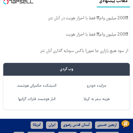
مطالب پیشنهادی
❗❗200 میلیون وام❗❗ فقط با احراز هویت در آبان تتر
❗❗200 میلیون وام❗❗ فقط با احراز هویت
از سود هیچ بازاری جا نمون! باکس سرمایه گذاری آبان تتر
وب گردی
مزایده خودرو
اندیشکده حکمرانی هوشمند
هزینه سفر به کربلا
انبار هوشمند فلزات گرانبها
اربعین حسینی
آستان قدس رضوی
ایران
آمریکا