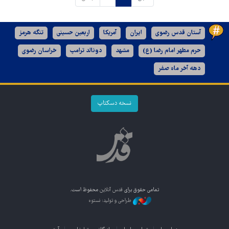
آستان قدس رضوی
ایران
آمریکا
اربعین حسینی
تنگه هرمز
حرم مطهر امام رضا (ع)
مشهد
دونالد ترامپ
خراسان رضوی
دهه آخر ماه صفر
نسخه دسکتاپ
تمامی حقوق برای
قدس آنلاین
محفوظ است.
طراحی و تولید: نستوه