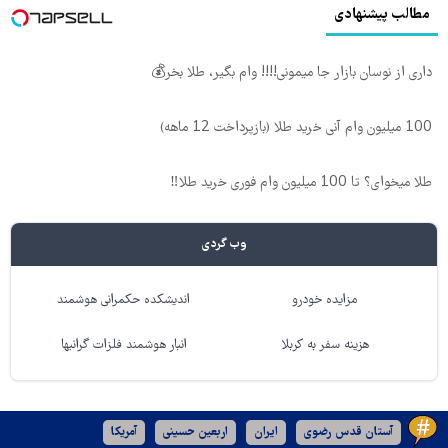
مطالب پیشنهادی
داری از نوسان بازار جا میمونی!!!! وام بگیر، طلا بخر💰
100 میلیون وام آنی خرید طلا (بازپرداخت 12 ماهه)
طلا میخوای؟ تا 100 میلیون وام فوری خرید طلا‼️
وب گردی
مزایده خودرو
اندیشکده حکمرانی هوشمند
هزینه سفر به کربلا
انبار هوشمند فلزات گرانبها
آستان قدس رضوی
ایران
اربعین حسینی
آمریکا