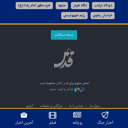
دونالد ترامپ
تنگه هرمز
مشهد
حرم مطهر امام رضا (ع)
خراسان رضوی
رژیم صهیونیستی
نسخه دسکتاپ
تمامی حقوق برای
قدس آنلاین
محفوظ است.
طراحی و تولید: نستوه
درباره ما
تماس با ما
بازرگانی و تبلیغات
آرشیو
اخبار جنگ
روزنامه
فیلم
آخرین اخبار