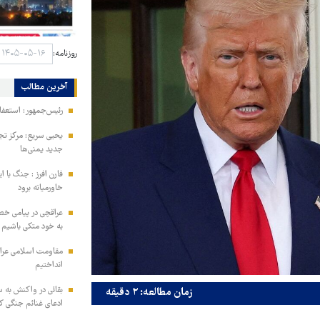
روزنامه:
آخرین مطالب
رئیس‌جمهور: استعفا
یحیی سریع: مرکز تج
جدید یمنی‌ها
فارن افرز : جنگ با ا
خاورمیانه برود
عراقچی در پیامی خط
به خود متکی باشیم و
مقاومت اسلامی عراق:
انداختیم
بقائی در واکنش به س
زمان مطالعه: ۲ دقیقه
ادعای غنائم جنگی کن