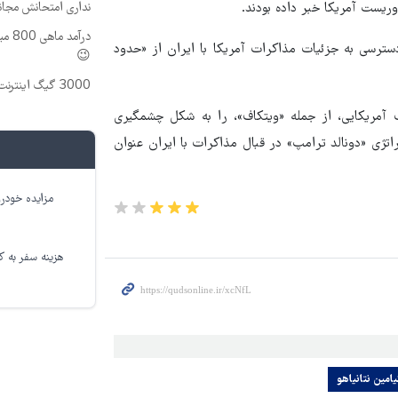
یست آمریکا خبر داده بودند.
نداری امتحانش مجان
درآم
دسترسی به جزئیات مذاکرات آمریکا با ایران از «حدود
😉
3000 گیگ اینترنت؛ فقط ماهی 100 هزار تومان
 آمریکایی، از جمله «ویتکاف»، را به شکل چشمگیری
تژی «دونالد ترامپ» در قبال مذاکرات با ایران عنوان
مزایده خودرو
هزینه سفر به کر
یامین نتانیاهو