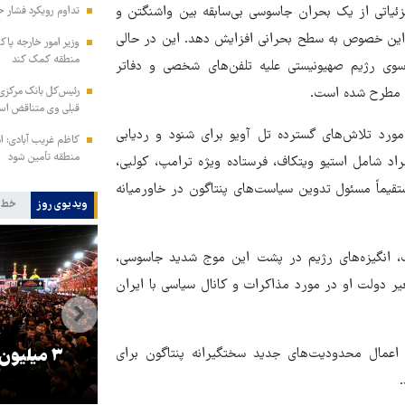
ئیاتی از یک بحران جاسوسی بی‌سابقه بین واشنگتن و
تداوم رویکرد فشار ح
ر این خصوص به سطح بحرانی افزایش دهد. این در حالی
وزیر امور خارجه پاک
منطقه کمک کند
سوی رژیم صهیونیستی علیه تلفن‌های شخصی و دفاتر
ا مطرح شده است.
رئیس‌کل بانک مرکزی: 
قبلی وی متناقض ا
مورد تلاش‌های گسترده تل آویو برای شنود و ردیابی
کاظم غریب آبادی: ا
منطقه تأمین شود
اد شامل استیو ویتکاف، فرستاده ویژه ترامپ، کولبی،
یماً مسئول تدوین سیاست‌های پنتاگون در خاورمیانه
ویدیوی روز
خط 
ست، انگیزه‌های رژیم در پشت این موج شدید جاسوسی،
 دولت او در مورد مذاکرات و کانال سیاسی با ایران
را
ترامپ نماد فساد، اقتدارگرایی و
اعمال محدودیت‌های جدید سختگیرانه پنتاگون برای
۳ میلیون
جنگ‌طلبی است!