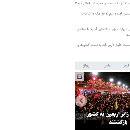
داکثری؛ تحریم‌های جدید ضد ایرانی آمریکا
ستان: امیدواریم توافق مکه به ثبات در
اظهارات وزیر خزانه‌داری آمریکا با مواضع
ست
منیت خلیج فارس باید به دست کشورهای
قرمز
عکس
رواق
 زائر اربعین به کشور
هماهنگی محور مقاومت، آمریکا ر
بازگشتند
در منطقه درمانده کرد