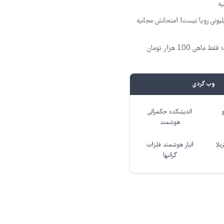
یه
د ماهی 800 میلیونی رویا نیست! امتحانش مجانیه
وب گردی
اندیشکده حکمرانی
هوشمند
بلا
انبار هوشمند فلزات
گرانبها