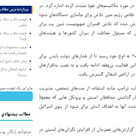
ر مورد مکانیسم‌های نفوذ مستند کرده اشاره کرد. در
پربازدیدترین‌ مطالب
نظامی رژیم حین تلاش برای جاسازی دستگاه‌های شنود
ده است. همچنین گزارش شده که تلاش افسران صهیونیست شین بت برای
امامی
فی که مسئول حفاظت از سران کشورها و هیئت‌های
چند؟
همزمان قیمت‌ها در ب
طبق اسناد پنتاگون، فعالیت‌های جاسوسی اسرائیل در اواخر سال ۲۰۲۴ به اوج خود رسید تا از فشارهای دولت بایدن برای
زمان اعلام نتایج آ
ن فعالیت بی‌وقفه ادامه یافت و به نصب بدافزارهای
شایعه انحلال ماکان‌ب
 در اراضی اشغالی گسترش یافت.
شدند؟
ولت ترامپ مانند استفاده از جت‌های شخصی، مدیریت
جای این پک تقویت موی جلب
 گذاشتن محافظان امنیتی و پروتکل هایی که معمولاً
شده آنها به اهداف آسانی برای شنود از سوی اسرائیل
مطالب پیشنهادی
گزارش‌هایی همزمان از افزایش نگرانی‌های امنیتی در
میخوایم رایگان بهت 