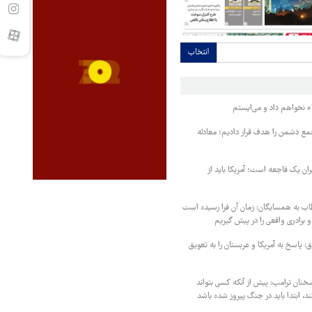
انتخاب
ء نخواهم داد و می‌ایستم
مع دشمن را هدف قرار دادیم؛ معادله
یران یک فاجعه است؛ آمریکا باید از
اب به همسایگان: زمان آن فرا رسیده است
 برادری واقعی را در پیش گیریم
 پاسخ به آمریکا و عربستان را به تعویق
خنان ترامپ: پیش از آنکه کسی بتواند
د، ابتدا باید در جنگ پیروز شده باشد