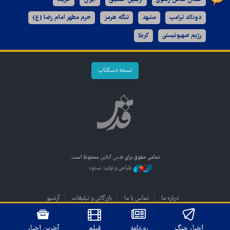
دونالد ترامپ
مشهد
تنگه هرمز
حرم مطهر امام رضا (ع)
رژیم صهیونیستی
کربلا
نسخه دسکتاپ
تمامی حقوق برای
قدس آنلاین
محفوظ است.
طراحی و تولید: نستوه
درباره ما
تماس با ما
بازرگانی و تبلیغات
آرشیو
اخبار جنگ
روزنامه
فیلم
آخرین اخبار