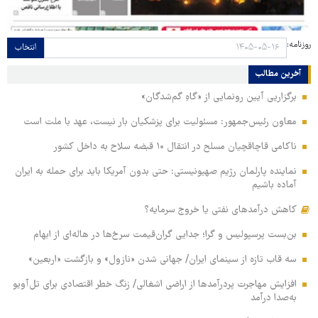
روزنامه:
انتخاب
آخرین مطالب
برگزاریی آیین رونمایی از «گاهِ گم‌شدگان»
معاون رئیس‌جمهور: مسئولیت برای پزشکیان بار نیست، عهد با ملت است
ناکامی قاچاقچیان مسلح در انتقال ۱۰ قبضه سلاح به داخل کشور
نماینده پارلمان رژیم صهیونیستی: حتی بدون آمریکا باید برای حمله به ایران
آماده باشیم
کاهش درآمدهای نفتی یا خروج سرمایه؟
بن‌بست پرسپولیس و گرا؛ جدایی گران‌قیمت سرخ‌ها در هاله‌ای از ابهام
سه قاب تازه از سینمای ایران/ جهانی شدن «نازول» و بازگشت «اربعین»
افزایش مهاجرت پردرآمدها از اراضی اشغالی/ زنگ خطر اقتصادی برای تل‌آویو
به‌صدا درآمد