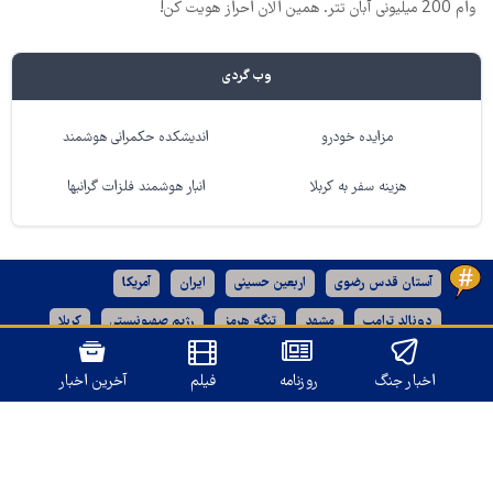
وام 200 میلیونی آبان تتر. همین الان احراز هویت کن!
وب گردی
مزایده خودرو
اندیشکده حکمرانی هوشمند
هزینه سفر به کربلا
انبار هوشمند فلزات گرانبها
آستان قدس رضوی
اربعین حسینی
ایران
آمریکا
دونالد ترامپ
مشهد
تنگه هرمز
رژیم صهیونیستی
کربلا
خراسان رضوی
اخبار جنگ
روزنامه
فیلم
آخرین اخبار
نسخه دسکتاپ