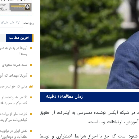
روزنامه:
آخرین مطالب
آبی‌ها در به در به د
بسته!
سند عبرت سعودی
آمریکا مهمات کم آور
مایی که خواب راحت 
زمان مطالعه: ۱ دقیقه
نگاهی به برنامه‌های
گفت‌وگو با مجید فت
ه) در حساب کاربری خود در شبکه ایکس نوشت: دسترسی به اینترنت از حقوق
کارشناسان از پیامده
گواهی‌نامه می‌گویند
آموزش، ارتباطات و... است.
نقش ایران در ترانزی
 شنود است که جز با احراز شرایط اضطراری و توسط
لطف‌آباد و دوغارون/ 