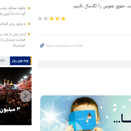
شد. حقوق عمومی را لگدمال نکنیم.
چگونه عملکرد ترامپ 
کرده است/ آبروی رفته
با وجود برخی گمانه‌ز
ارتش یمن در چند رو
شورشی‌ها
ویدیوی روز
خط 
را
ترامپ نماد فساد، اقتدارگرایی و
۳ میلیون
جنگ‌طلبی است!