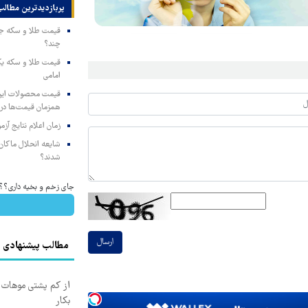
پربازدیدترین‌ مطالب
چند؟
امامی
همزمان قیمت‌ها در ب
زمان اعلام نتایج آ
شایعه انحلال ماکان‌ب
شدند؟
جای زخم و بخیه داری؟؟ 3 هفته‌ای محوش کن
ارسال
مطالب پیشنهادی
از کم پشتی موهات خ
بکار