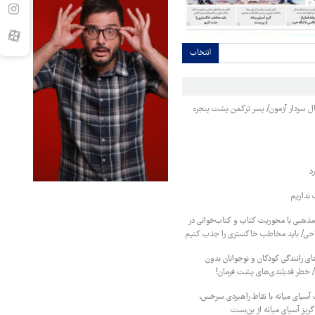
انتخاب
نبال سردار آزمون/ پسر ترکمن پشت پنجره
د
نداریم
 مذهبی با محوریت کتاب و کتاب‌خوانی در
احی/ باید مخاطب خاکستری را جذب کنیم
ای رانندگی کودکان و نوجوانان بدون
/ خطر قدبلندی‌های پشت فرمان!
ت آسیای میانه با نقاط راهبردی سرخس،
گریز آسیای میانه از بن‌بست