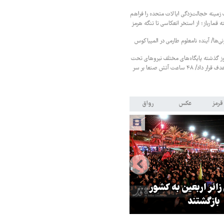
زمینه خجالت‌زدگی ایالات متحده را فراهم
 قمارباز؛ از استخر انعکاسی تا تنگه هرمز
نی‌ها/ آینده نامعلوم طارمی در المپیاکوس
ز گذشته پایگاه‌های مختلف نیروهای تحت
حمایت عربستان را هدف قرار داد/ ۴۸ ساعت آتش صنعا بر سر
قرمز
عکس
رواق
 زائر اربعین به کشور
هماهنگی محور مقاومت، آمریکا ر
بازگشتند
در منطقه درمانده کرد