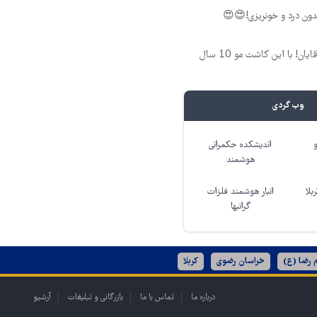
ون درد و خونریزی!😍😍
فرمول بی‌نظیر برای آقایان! با این کاشت مو 10 سال
وب گردی
اندیشکده حکمرانی
هوشمند
بلا
انبار هوشمند فلزات
گرانبها
 رضا (ع)
خراسان رضوی
کربلا
درباره ما
تماس با ما
بازرگانی و تبلیغات
آرشیو