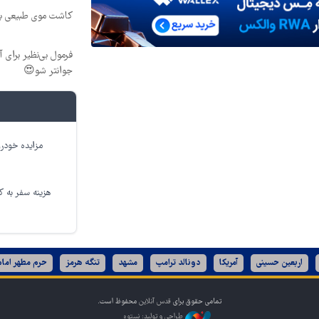
کاشت موی طبیعی بد
جوانتر شو😍
مزایده خودرو
هزینه سفر به کر
اربعین حسینی
آمریکا
دونالد ترامپ
مشهد
تنگه هرمز
حرم مطهر امام
تمامی حقوق برای
قدس آنلاین
محفوظ است.
طراحی و تولید: نستوه