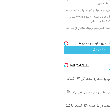
ازار خودرو
زمون‌های سمپاد و نمونه دولتی مشخص شد
قیمت محصولات ایران خودرو شنبه ۱۰ مرداد ۱۴۰۵/ سورن
ند / امیر مقاره و رهام هادیان از هم جدا
دریافت وام💰
شی پوستت رو لیفت کن 💖 اقساط
لسه بدون جراحی با اندولیفت 🟢
اندولیفت صورت و غبغب در 1 جلسه 💳 اقساط تا 12