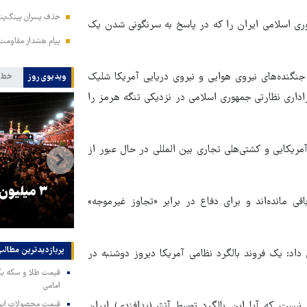
حذف پسران پینگ‌پنگ
وری اسلامی ایران را که در پاسخ به سرنگونی شدن یک
پیام هشدار مقاومت
 جنگنده‌های نیروی هوایی و نیروی دریایی آمریکا شلیک
ویدیوی روز
خط 
راداری نظارتی جمهوری اسلامی در نزدیکی تنگه هرمز را
ریکایی و کشتی‌هلی تجاری بین المللی در حال عبور از
را
ترامپ نماد فساد، اقتدارگرایی و
۳ میلیون
ی مانده‌اند و برای دفاع در برابر «تجاوز غیرموجه»
جنگ‌طلبی است!
پربازدیدترین‌ مطالب
اد: یک فروند بالگرد نظامی آمریکا دیروز دوشنبه در
امامی
نیست که آیا این بالگرد توسط آتش(پدافندی)‌ ایران