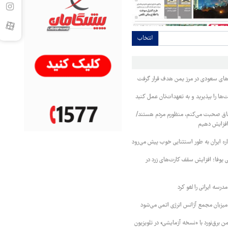
انتخاب
وهای سعودی در مرز یمن هدف قرار گرفت
ا را بپذیرید و به تعهدات‌تان عمل کنید
فاق صحبت می‌کنم، منظورم مردم هستند/
 افزایش دهیم
ره ایران به طور استثنایی خوب پیش می‌رود
ی یوفا؛ افزایش سقف کارت‌های زرد در
رسه ایرانی را لغو کرد
 میزبان مجمع آژانس انرژی اتمی می‌شود
 برق‌نورد با «نسخه آزمایشی» در تلویزیون