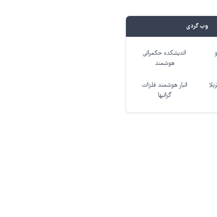
وب گردی
اندیشکده حکمرانی
هوشمند
بلا
انبار هوشمند فلزات
گرانبها