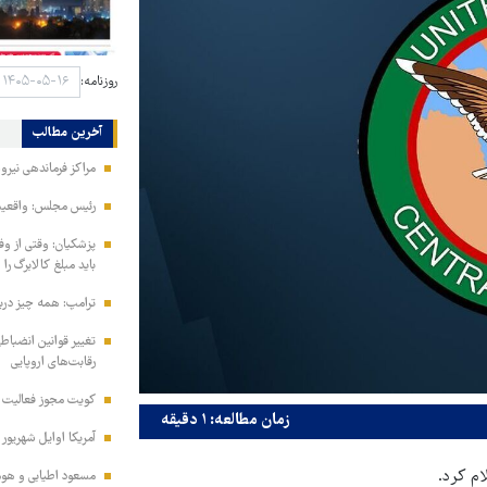
روزنامه:
آخرین مطالب
مراکز فرماندهی نیر
رئیس مجلس: واقعیت‌ه
پزشکیان: وقتی از و
باید مبلغ کالابرگ را
ترامپ: همه چیز دربا
تغییر قوانین انضباط
رقابت‌های اروپایی
کویت مجوز فعالیت مد
زمان مطالعه: ۱ دقیقه
آمریکا اوایل شهریور
ام کرد.
مسعود اطیابی و هومن