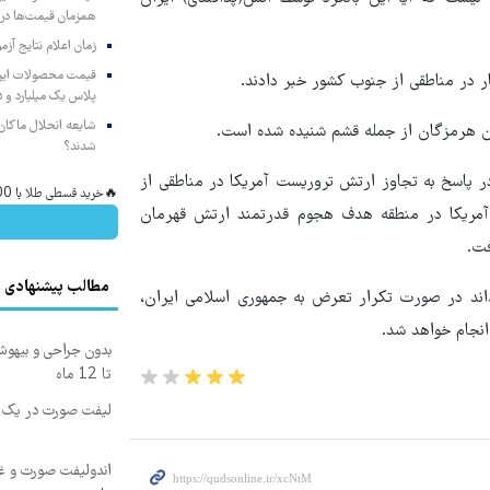
همزمان قیمت‌ها در ب
زمان اعلام نتایج آ
ر در مناطقی از جنوب کشور خبر دادند.
پلاس یک میلیارد و ۹۰۵ میلیون تومان
شایعه انحلال ماکان‌ب
ان هرمزگان از جمله قشم شنیده شده است.
شدند؟
 در پاسخ به تجاوز ارتش تروریست آمریکا در مناطقی از
🔥خرید قسطی طلا با 100 میلیون تومان وام فوری🔥
ی آمریکا در منطقه هدف هجوم قدرتمند ارتش قهرمان
فت.
مطالب پیشنهادی
بداند در صورت تکرار تعرض به جمهوری اسلامی ایران،
نجام خواهد شد.
بدون جراحی و بیهو
تا 12 ماه
لیفت صورت در یک ج