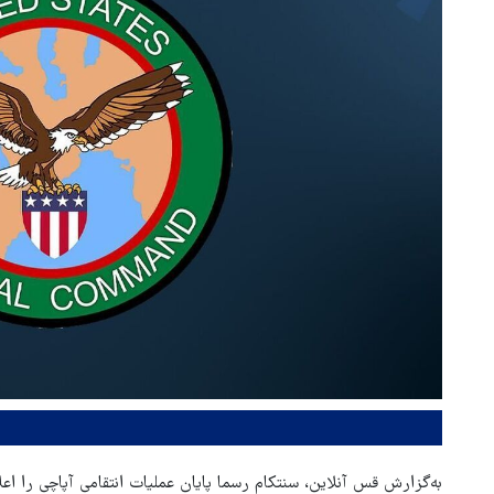
به‌گزارش قس آنلاین، سنتکام رسما پایان عملیات انتقامی آپاچی را اعل