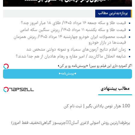
پربازدیدترین‌ مطالب
قیمت طلا و سکه جمعه ۱۶ مرداد ۱۴۰۵/ طلای ۱۸ عیار امروز چند؟
قیمت طلا و سکه یکشنبه ۱۱ مرداد ۱۴۰۵/ ریزش سنگین سکه امامی
قیمت محصولات ایران خودرو چهارشنبه ۱۴ مرداد ۱۴۰۵/ ریزش همزمان
قیمت‌ها در بازار خودرو
زمان اعلام نتایج آزمون‌های سمپاد و نمونه دولتی مشخص شد
شایعه انحلال ماکان‌بند / امیر مقاره و رهام هادیان از هم جدا شدند؟
اگر کمردرد داری این فیلم رو ببین! ◗پرسش‌نامه رو پر کن◖
◂پرسش‌نامه▸
مطالب پیشنهادی
100 هزار تومن پاداش بگیر | ثبت نام کن
پرطرفدارترین روش اصولی لاغری آسان👈🏻چربیسوز گیاهی(تخفیف فقط امروز)