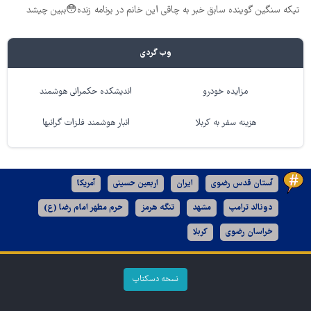
تیکه سنگین گوینده سابق خبر به چاقی این خانم در برنامه زنده😳ببین چیشد
وب گردی
مزایده خودرو
اندیشکده حکمرانی هوشمند
هزینه سفر به کربلا
انبار هوشمند فلزات گرانبها
آستان قدس رضوی
ایران
اربعین حسینی
آمریکا
دونالد ترامپ
مشهد
تنگه هرمز
حرم مطهر امام رضا (ع)
خراسان رضوی
کربلا
نسخه دسکتاپ