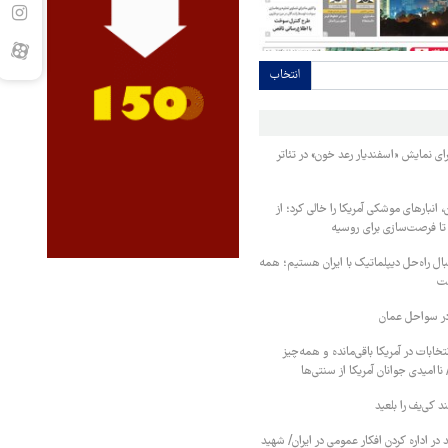
انتخاب
ی نمایش «اسفندیار رعد خون» در تئاتر
، انبارهای موشکی آمریکا را خالی کرد؛ از
ا فرصت‌سازی برای روسیه
ل راه‌حل دیپلماتیک با ایران هستیم؛ همه
ست
در سواحل عمان
 روز به انتخابات در آمریکا باقی‌مانده و همه‌چیز
 ناامیدی جوانان آمریکا از سنتی‌ها
 کی‌یف را بلعید
در اداره کردن افکار عمومی در ایران/ شهید