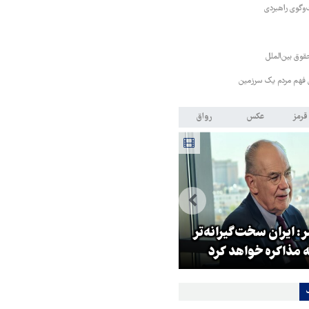
‌وگوی راهبردی
قوق بین‌الملل
ی فهم مردم یک سرزمین
قرمز
عکس
رواق
: ایران سخت‌گیرانه‌تر
روایت خبرنگار روس از حال و هو
 مذاکره خواهد کرد
اربعین امسال