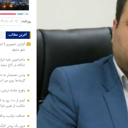
روزنامه:
آخرین مطالب
گزارش تصویری | اجرا
شهر مشهد
ماجراجویی علیه ایران
شکاف در کاخ سفید ت
ونس: همچنان به دنبا
گزینه‌ها روی میز ا
وقوع حادثه دریایی 
کمتر از ۱۰۰
حکایت از تغییر دارد/
حماقت ترامپ، پدافند
مرور یک روش کارآمد 