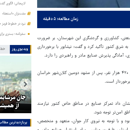
لاریجانی؛ الگوی گفت
مفت‌بَران «استعفا»
زمان مطالعه: ۵ دقیقه
نبرد در خطوط قرمز ح
سفرنامه؛ بستری برا
 صنعتی، کشاورزی و گردشگری این شهرستان، بر ضرورت
به شرق کشور تأکید کرد و گفت: نیشابور با برخورداری
ویدیوی روز
خط 
، آمادگی پذیرش صنایع مادر و راهبردی را دارد.
مهدی دونده در جمع خبرنگاران اظهار کرد: نیشابور با جمعیتی بالغ بر ۴۲۰ هزار نفر، پس از مشهد دومین کلان‌شهر خراسان
رخوردار است.
تولیت آستان قدس رضوی: افتخار
ای
ما به نوکری و خضوع هرچه بیشتر
جان مرشایمر
نشان داد تمرکز صنایع در مناطق خاص کشور نیازمند
در برابر زائران است
از همیشه
طق امن‌تر توجه شود.
د و با توجه به نیروی کار جوان، متعهد و متخصص،
پربازدیدترین‌ مطالب
 استان، ظرفیت مناسبی برای استقرار صنایع مادر و