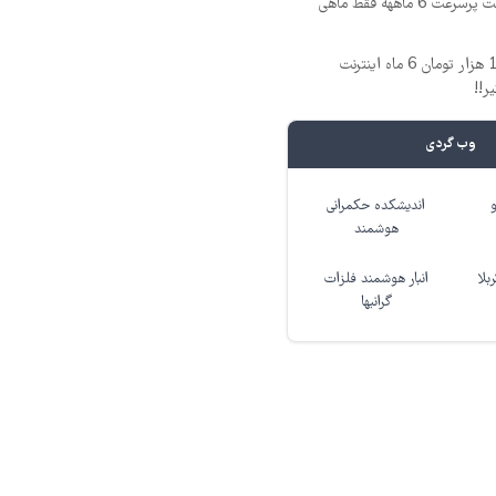
☄️3000گیگ اینترنت پرسرعت 6 ماههه فقط ماهی
🎉با ماهی فقط 100 هزار تومان 6 ماه اینترنت
وب گردی
اندیشکده حکمرانی
هوشمند
بلا
انبار هوشمند فلزات
گرانبها